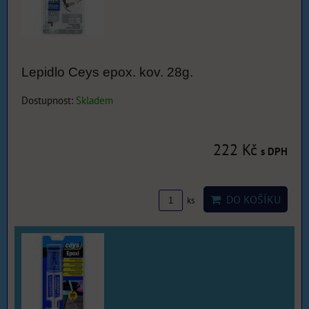
Lepidlo Ceys epox. kov. 28g.
Dostupnost:
Skladem
222 Kč
s DPH
DO KOŠÍKU
ks