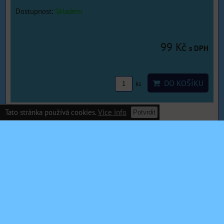
Dostupnost:
Skladem
99 Kč
s DPH
DO KOŠÍKU
ks
Tato stránka používá cookies.
Vice info
Potvrdit
Lepidlo Ceys 10g, Tri Actions
Dostupnost:
Skladem