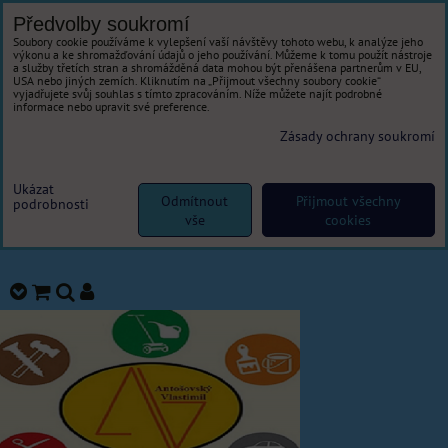
Předvolby soukromí
Soubory cookie používáme k vylepšení vaší návštěvy tohoto webu, k analýze jeho
výkonu a ke shromažďování údajů o jeho používání. Můžeme k tomu použít nástroje
a služby třetích stran a shromážděná data mohou být přenášena partnerům v EU,
USA nebo jiných zemích. Kliknutím na „Přijmout všechny soubory cookie“
vyjadřujete svůj souhlas s tímto zpracováním. Níže můžete najít podrobné
informace nebo upravit své preference.
Zásady ochrany soukromí
Ukázat
Odmítnout
Přijmout všechny
podrobnosti
vše
cookies