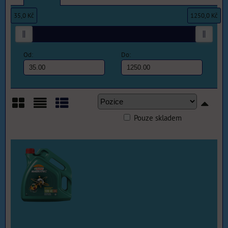
35,0 Kč
1250,0 Kč
Od:
Do:
Pouze skladem
Mřížka
Seznam
Tabulka