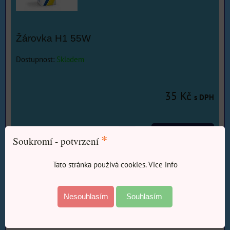
Žárovka H1 55W
Dostupnost:
Skladem
35 Kč
s DPH
DO KOŠÍKU
ks
*
Soukromí - potvrzení
Tato stránka používá cookies. Vice info
Nesouhlasím
Souhlasím