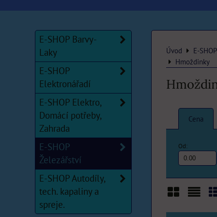
E-SHOP Barvy-
Úvod
E-SHOP 
Laky
Hmoždinky
E-SHOP
Hmoždi
Elektronářadí
E-SHOP Elektro,
Domácí potřeby,
Cena
Zahrada
E-SHOP
Od:
Železářství
E-SHOP Autodíly,
tech. kapaliny a
spreje.
Mřížka
Sezn
T