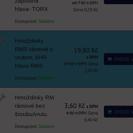
zápustná
od 7 Kč
s DPH
hlava- TORX
Sleva 0,70 Kč
Dostupnost:
Skladem
Hmoždinky
RMS rámové s
19,80 Kč
s DPH
vrutem, 6HR
ZVOLTE 
22 Kč
s DPH
Sleva
hlava RMS
2,20 Kč
Dostupnost:
Skladem
Hmoždinky RM
3,60 Kč
rámové bez
s DPH
ZVOLTE 
4 Kč
s DPH
Sleva
šroubu/vrutu.
0,40 Kč
Dostupnost:
Skladem