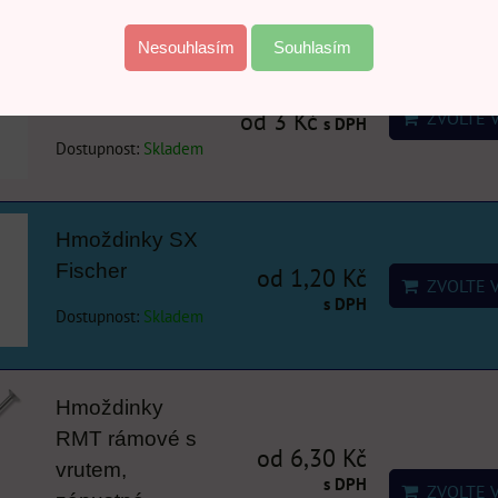
Nesouhlasím
Souhlasím
Hmoždinky UX
Fischer
od 3 Kč
ZVOLTE 
s DPH
Dostupnost:
Skladem
Hmoždinky SX
Fischer
od 1,20 Kč
ZVOLTE 
s DPH
Dostupnost:
Skladem
Hmoždinky
RMT rámové s
od 6,30 Kč
vrutem,
s DPH
ZVOLTE 