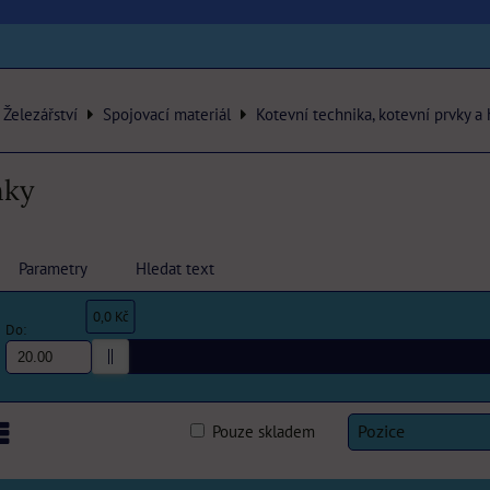
Železářství
Spojovací materiál
Kotevní technika, kotevní prvky a
nky
Parametry
Hledat text
0,0 Kč
Do:
Pouze skladem
Pozice
am
abulka