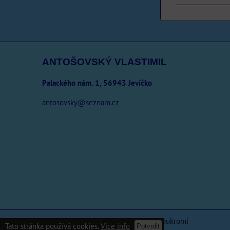
ANTOŠOVSKÝ VLASTIMIL
Palackého nám. 1, 56943 Jevíčko
antosovsky@seznam.cz
Předvolby soukromí
Zásady ochrany soukromí
Tato stránka používá cookies.
Vice info
Potvrdit