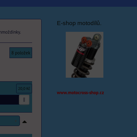
E-shop motodílů.
 hmoždinky.
8
položek
20,0 Kč
www.motocross-shop.cz