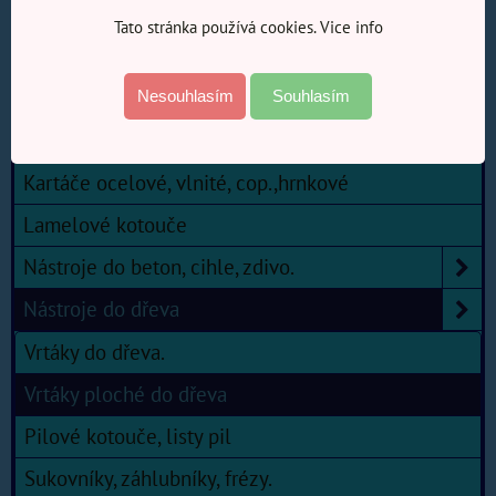
Nářadí
Tato stránka používá cookies. Vice info
Nástroje, broušení, řezání.
Brusné houby
Nesouhlasím
Souhlasím
Brusné výseky, papíry, pásy.
Kartáče ocelové, vlnité, cop.,hrnkové
Lamelové kotouče
Nástroje do beton, cihle, zdivo.
Nástroje do dřeva
Vrtáky do dřeva.
Vrtáky ploché do dřeva
Pilové kotouče, listy pil
Sukovníky, záhlubníky, frézy.