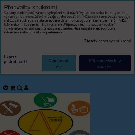
Předvolby soukromí
Soubory cookie používáme k vylepšení vaší návštěvy tohoto webu, k analýze jeho
výkonu a ke shromažďování údajů o jeho používání. Můžeme k tomu použít nástroje
a služby třetích stran a shromážděná data mohou být přenášena partnerům v EU,
USA nebo jiných zemích. Kliknutím na „Přijmout všechny soubory cookie“
vyjadřujete svůj souhlas s tímto zpracováním. Níže můžete najít podrobné
informace nebo upravit své preference.
Zásady ochrany soukromí
Ukázat
Odmítnout
Přijmout všechny
podrobnosti
vše
cookies