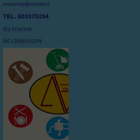
antosovsky@seznam.cz
TEL. 603375154
IČO 45567948
DIČ CZ6309242599