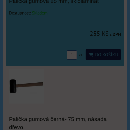
Palička gumová 85 mm, sklolaminát
Dostupnost:
Skladem
255 Kč
s DPH
DO KOŠÍKU
ks
Palička gumová černá- 75 mm, násada
dřevo.