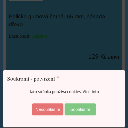
Palička gumová černá- 65 mm, násada
dřevo.
Dostupnost:
Skladem
129 Kč
s DPH
*
DO KOŠÍKU
Soukromí - potvrzení
ks
Tato stránka používá cookies. Vice info
Nesouhlasím
Souhlasím