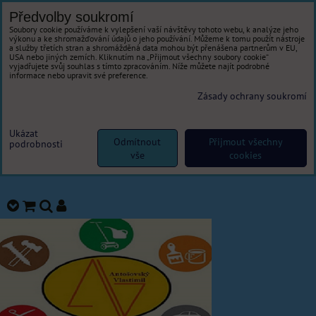
Předvolby soukromí
Soubory cookie používáme k vylepšení vaší návštěvy tohoto webu, k analýze jeho
výkonu a ke shromažďování údajů o jeho používání. Můžeme k tomu použít nástroje
a služby třetích stran a shromážděná data mohou být přenášena partnerům v EU,
USA nebo jiných zemích. Kliknutím na „Přijmout všechny soubory cookie“
vyjadřujete svůj souhlas s tímto zpracováním. Níže můžete najít podrobné
informace nebo upravit své preference.
Zásady ochrany soukromí
Ukázat
Odmítnout
Přijmout všechny
podrobnosti
vše
cookies