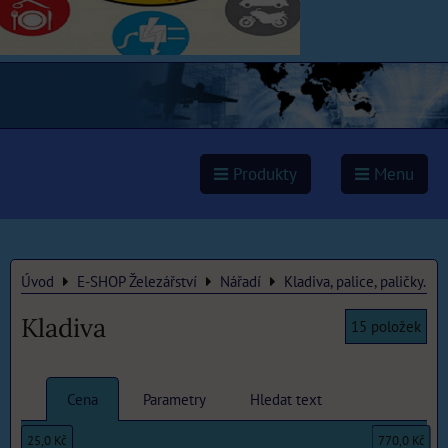
Produkty
Menu
Úvod
E-SHOP Železářství
Nářadí
Kladiva, palice, paličky.
Kladiva
15
položek
Cena
Parametry
Hledat text
25,0 Kč
770,0 Kč