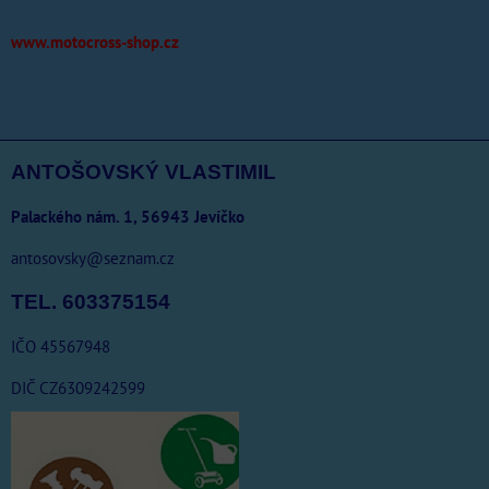
www.motocross-shop.cz
ANTOŠOVSKÝ VLASTIMIL
Palackého nám. 1, 56943 Jevíčko
antosovsky@seznam.cz
TEL. 603375154
IČO 45567948
DIČ CZ6309242599