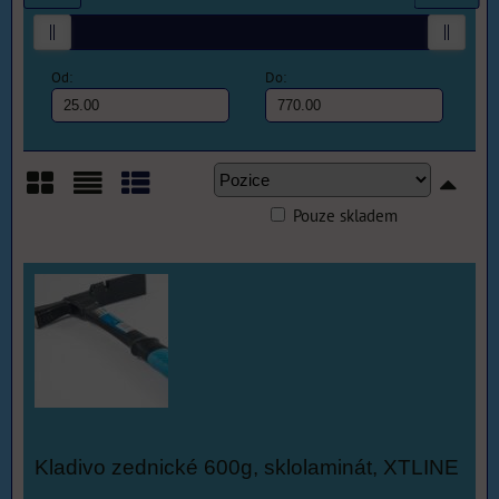
Od:
Do:
Pouze skladem
Mřížka
Seznam
Tabulka
Kladivo zednické 600g, sklolaminát, XTLINE