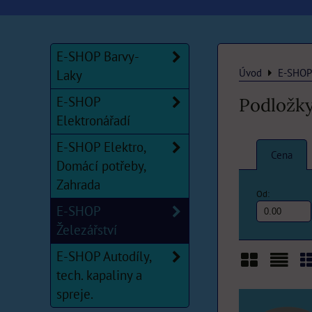
E-SHOP Barvy-
Úvod
E-SHOP 
Laky
E-SHOP
Podložk
Elektronářadí
E-SHOP Elektro,
Cena
Domácí potřeby,
Zahrada
Od:
E-SHOP
Železářství
E-SHOP Autodíly,
tech. kapaliny a
Mřížka
Sezn
T
spreje.