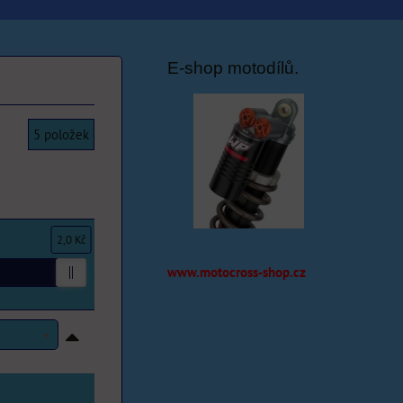
E-shop motodílů.
5
položek
2,0 Kč
www.motocross-shop.cz