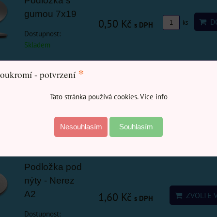
Podložka s
gumou 7x19
0,50 Kč
DO
ks
s DPH
Dostupnost:
Skladem
*
oukromí - potvrzení
Podložka pod
nýty -zinek
Tato stránka používá cookies. Vice info
od 0,20 Kč
bílý.
ZVOLTE 
s DPH
Dostupnost:
Nesouhlasím
Souhlasím
Skladem
Podložka pod
nýty - Nerez
A2
1,60 Kč
ZVOLTE 
s DPH
Dostupnost: