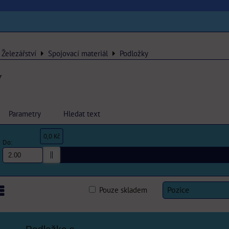
Železářství
Spojovací materiál
Podložky
y
Parametry
Hledat text
0,0 Kč
Do:
Pouze skladem
Pozice
am
abulka