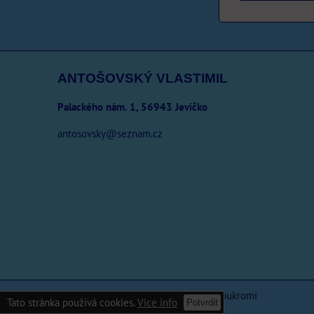
ANTOŠOVSKÝ VLASTIMIL
Palackého nám. 1, 56943 Jevíčko
antosovsky@seznam.cz
Předvolby soukromí
Zásady ochrany soukromí
Tato stránka používá cookies.
Vice info
Potvrdit