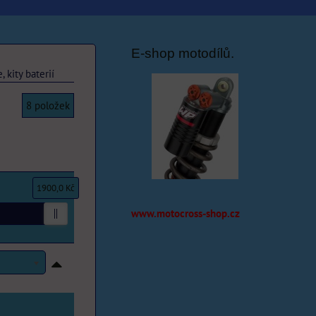
E-shop motodílů.
 kity baterií
8
položek
1900,0 Kč
www.motocross-shop.cz