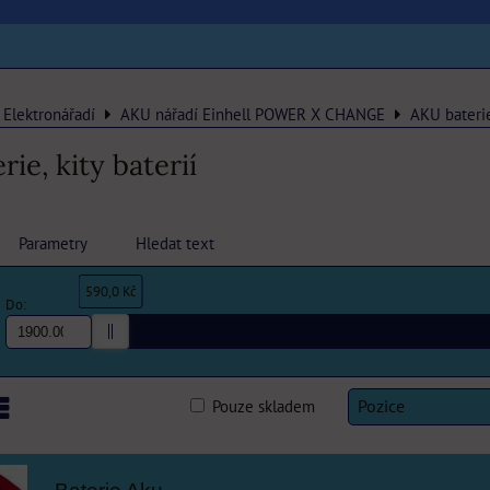
Elektronářadí
AKU nářadí Einhell POWER X CHANGE
AKU baterie,
ie, kity baterií
Parametry
Hledat text
590,0 Kč
Do:
Pouze skladem
Pozice
am
abulka