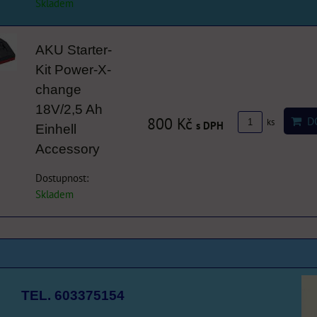
Skladem
AKU Starter-
Kit Power-X-
change
18V/2,5 Ah
800 Kč
DO
ks
s DPH
Einhell
Accessory
Dostupnost:
Skladem
TEL. 603375154