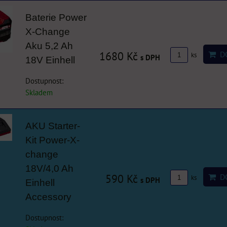
Baterie Power
X-Change
Aku 5,2 Ah
1680 Kč
DO
ks
s DPH
18V Einhell
Dostupnost:
Skladem
AKU Starter-
Kit Power-X-
change
18V/4,0 Ah
590 Kč
DO
ks
s DPH
Einhell
Accessory
Dostupnost: