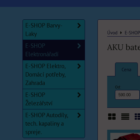
E-SHOP Barvy-
Úvod
E-SHOP 
Laky
E-SHOP
AKU bater
Elektronářadí
E-SHOP Elektro,
Cena
Domácí potřeby,
Zahrada
Od:
E-SHOP
Železářství
E-SHOP Autodíly,
tech. kapaliny a
Mřížka
Sezn
T
spreje.