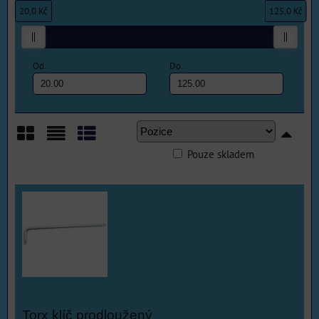
20,0 Kč
125,0 Kč
Od:
Do:
Pouze skladem
Mřížka
Seznam
Tabulka
Torx klíč prodloužený