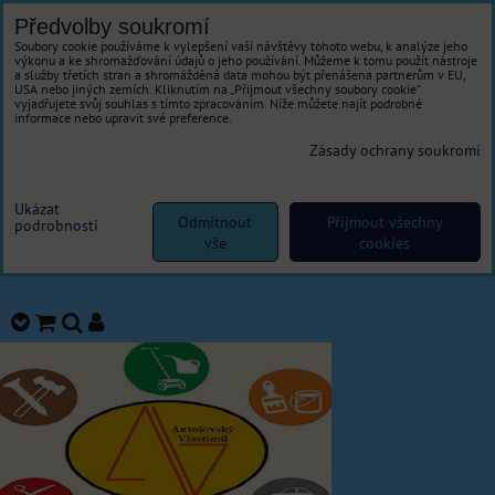
Předvolby soukromí
Soubory cookie používáme k vylepšení vaší návštěvy tohoto webu, k analýze jeho
výkonu a ke shromažďování údajů o jeho používání. Můžeme k tomu použít nástroje
a služby třetích stran a shromážděná data mohou být přenášena partnerům v EU,
USA nebo jiných zemích. Kliknutím na „Přijmout všechny soubory cookie“
vyjadřujete svůj souhlas s tímto zpracováním. Níže můžete najít podrobné
informace nebo upravit své preference.
Zásady ochrany soukromí
Ukázat
Odmítnout
Přijmout všechny
podrobnosti
vše
cookies