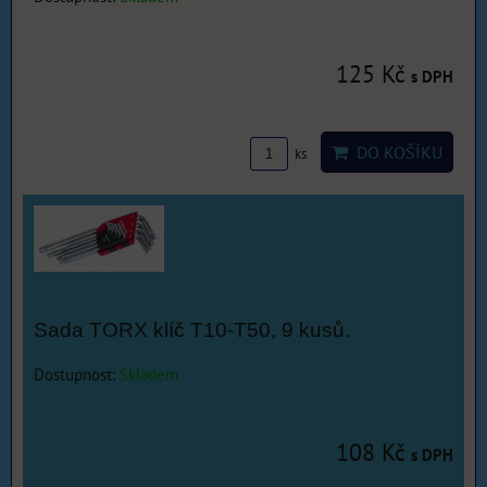
125 Kč
s DPH
DO KOŠÍKU
ks
Sada TORX klíč T10-T50, 9 kusů.
Dostupnost:
Skladem
108 Kč
s DPH