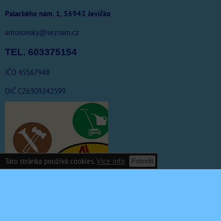
Palackého nám. 1, 56943 Jevíčko
antosovsky@seznam.cz
TEL. 603375154
IČO 45567948
DIČ CZ6309242599
Tato stránka používá cookies.
Vice info
Potvrdit