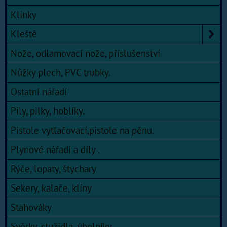
Klínky
Kleště
Nože, odlamovací nože, příslušenství
Nůžky plech, PVC trubky.
Ostatní nářadí
Pily, pilky, hoblíky.
Pistole vytlačovací,pistole na pěnu.
Plynové nářadí a díly .
Rýče, lopaty, štychary
Sekery, kalače, klíny
Stahováky
Svěrky, stužidla, úhelníky.