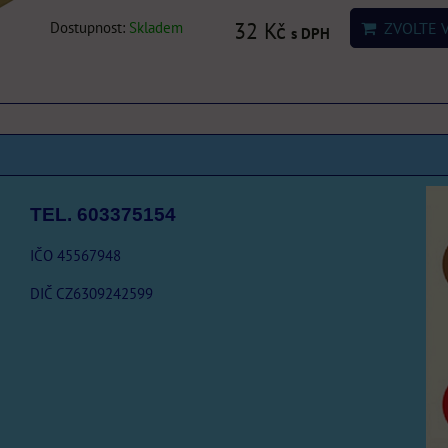
Dostupnost:
Skladem
32 Kč
ZVOLTE 
s DPH
TEL. 603375154
IČO 45567948
DIČ CZ6309242599