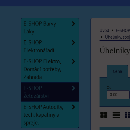
E-SHOP Barvy-
Úvod
E-SHOP 
Laky
Úhelníky, spo
E-SHOP
Úhelník
Elektronářadí
E-SHOP Elektro,
Domácí potřeby,
Cena
Zahrada
E-SHOP
Od:
Železářství
E-SHOP Autodíly,
tech. kapaliny a
spreje.
Mřížka
Sezn
T