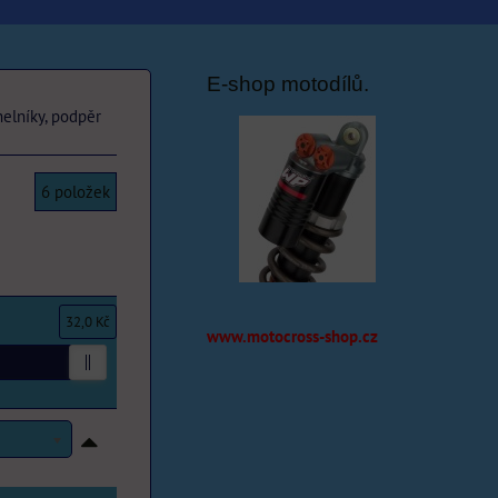
E-shop motodílů.
helníky, podpěr
6
položek
32,0 Kč
www.motocross-shop.cz