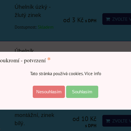
Úhelník úzký -
žlutý zinek
od 3 Kč
ZVOLTE 
s DPH
Dostupnost:
Skladem
Úhelník
*
spojovací bez
oukromí - potvrzení
prolisu, zinek
od 8 Kč
ZVOLTE 
s DPH
Tato stránka používá cookies. Vice info
bílý.
Dostupnost:
Skladem
Nesouhlasím
Souhlasím
Úhelník
montážní, zinek
od 10 Kč
ZVOLTE 
bílý.
s DPH