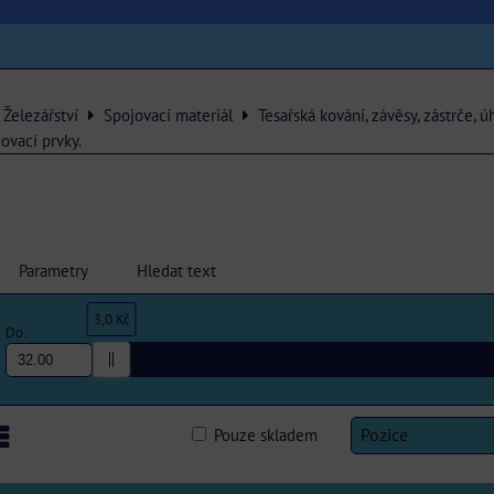
Železářství
Spojovací materiál
Tesařská kování, závěsy, zástrče, ú
jovací prvky.
y
Parametry
Hledat text
3,0 Kč
Do:
Pouze skladem
Pozice
am
abulka