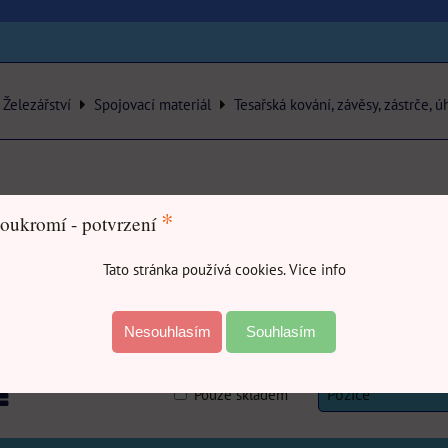
Železářství
Spojovací materiál
Tesařská kování, závěsy, zástrče, ú
*
oukromí - potvrzení
Parametry
Hledat text
Tato stránka používá cookies. Vice info
Do:
Nesouhlasím
Souhlasím
Pouze skladem
Pozice
am
abulka