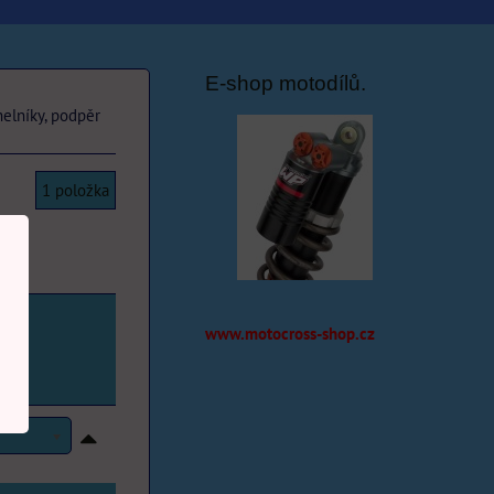
E-shop motodílů.
helníky, podpěr
1
položka
www.motocross-shop.cz