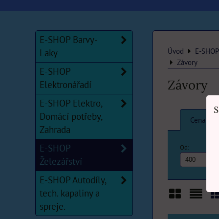
E-SHOP Barvy-
Úvod
E-SHOP 
Laky
Závory
E-SHOP
Závory
Elektronářadí
E-SHOP Elektro,
S
Domácí potřeby,
Cena
Zahrada
E-SHOP
Od:
Železářství
E-SHOP Autodíly,
tech. kapaliny a
spreje.
Mřížka
Sezn
T