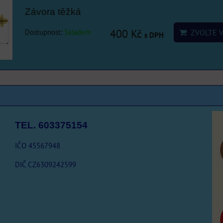
Závora těžká
Dostupnost:
Skladem
400 Kč
ZVOLTE V
s DPH
TEL. 603375154
IČO 45567948
DIČ CZ6309242599