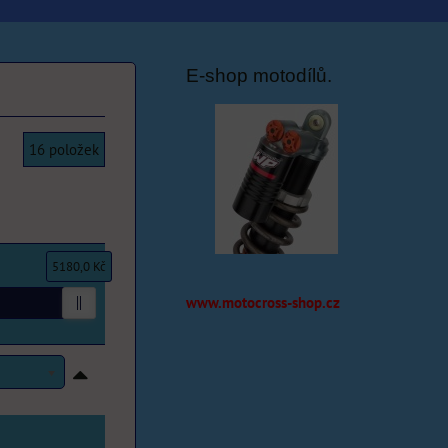
E-shop motodílů.
16
položek
5180,0 Kč
www.motocross-shop.cz