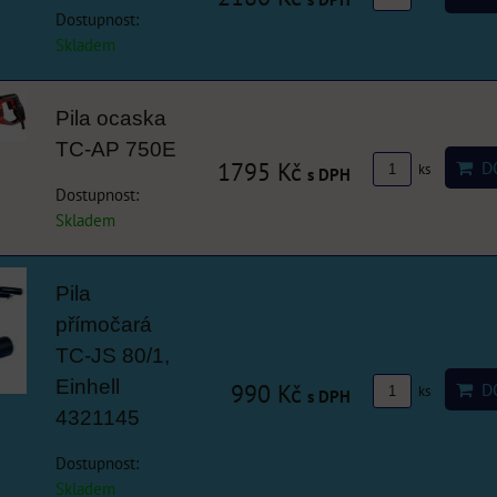
Dostupnost:
Skladem
Pila ocaska
TC-AP 750E
1795 Kč
DO
ks
s DPH
Dostupnost:
Skladem
Pila
přímočará
TC-JS 80/1,
Einhell
990 Kč
DO
ks
s DPH
4321145
Dostupnost:
Skladem