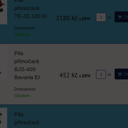
Pila
přímočará
TE-JS 100 EI
2180 Kč
DO
ks
s DPH
Dostupnost:
Skladem
Pila
přímočará
BJS-400
452 Kč
DO
ks
s DPH
Bavaria EI
Dostupnost:
Skladem
Pila
přímočará