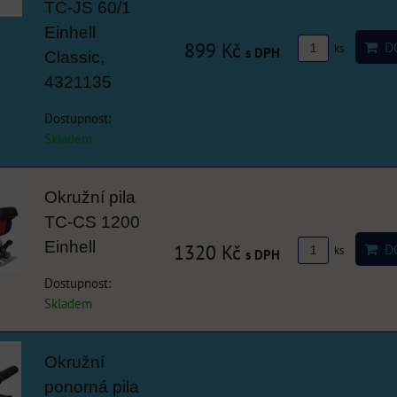
TC-JS 60/1
Einhell
899 Kč
DO
ks
s DPH
Classic,
4321135
Dostupnost:
Skladem
Okružní pila
TC-CS 1200
Einhell
1320 Kč
DO
ks
s DPH
Dostupnost:
Skladem
Okružní
ponorná pila