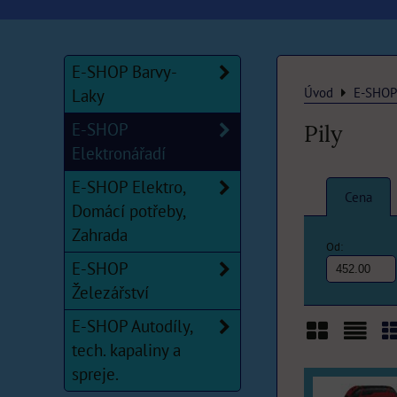
E-SHOP Barvy-
Úvod
E-SHOP 
Laky
E-SHOP
Pily
Elektronářadí
E-SHOP Elektro,
Cena
Domácí potřeby,
Zahrada
Od:
E-SHOP
Železářství
E-SHOP Autodíly,
tech. kapaliny a
Mřížka
Sezn
T
spreje.