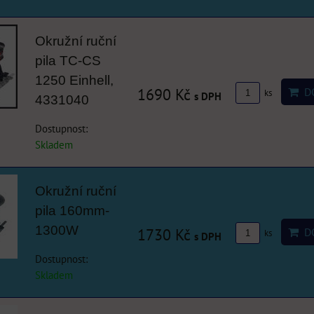
Okružní ruční
pila TC-CS
1250 Einhell,
1690 Kč
DO
ks
s DPH
4331040
Dostupnost:
Skladem
Okružní ruční
pila 160mm-
1300W
1730 Kč
DO
ks
s DPH
Dostupnost:
Skladem