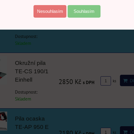
TE-AP 1050
Nesouhlasím
Souhlasím
E, Einhell
2400 Kč
DO
ks
s DPH
4326135
Dostupnost:
Skladem
Okružní pila
TE-CS 190/1
Einhell
2850 Kč
DO
ks
s DPH
Dostupnost:
Skladem
Pila ocaska
TE-AP 950 E
2180 Kč
DO
ks
s DPH