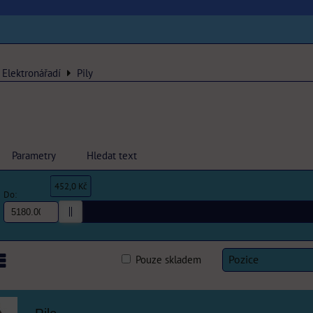
Elektronářadí
Pily
Parametry
Hledat text
452,0 Kč
Do:
Pouze skladem
Pozice
am
abulka