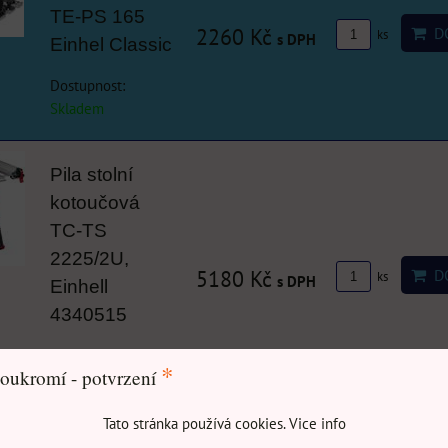
TE-PS 165
2260 Kč
DO
ks
s DPH
Einhel Classic
Dostupnost:
Skladem
Pila stolní
kotoučová
TC-TS
2225/2U,
5180 Kč
DO
ks
s DPH
Einhell
4340515
Dostupnost:
*
oukromí - potvrzení
Skladem
Tato stránka používá cookies. Vice info
Pila ocaska