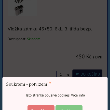
Vložka zámku 45+50, 6kl., 3. třída bezp.
Dostupnost:
Skladem
450 Kč
s DPH
DO KOŠÍKU
ks
*
Soukromí - potvrzení
Tato stránka používá cookies. Vice info