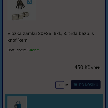
Vložka zámku 30+35, 6kl., 3. třída bezp. s
knoflíkem
Dostupnost:
Skladem
450 Kč
s DPH
DO KOŠÍKU
ks