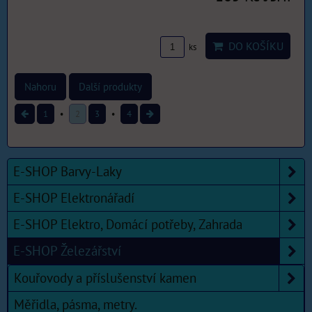
DO KOŠÍKU
ks
Nahoru
Další produkty
1
2
3
4
E-SHOP Barvy-Laky
E-SHOP Elektronářadí
E-SHOP Elektro, Domácí potřeby, Zahrada
E-SHOP Železářství
Kouřovody a příslušenství kamen
Měřidla, pásma, metry.