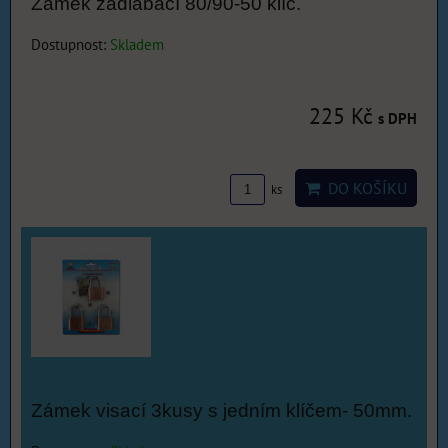
Zámek zadlabací 80/90-50 klíč.
Dostupnost:
Skladem
225 Kč
s DPH
DO KOŠÍKU
ks
Zámek visací 3kusy s jedním klíčem- 50mm.