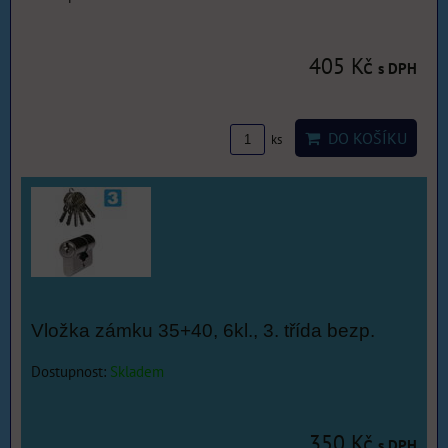
405 Kč
s DPH
DO KOŠÍKU
ks
Vložka zámku 35+40, 6kl., 3. třída bezp.
Dostupnost:
Skladem
350 Kč
s DPH