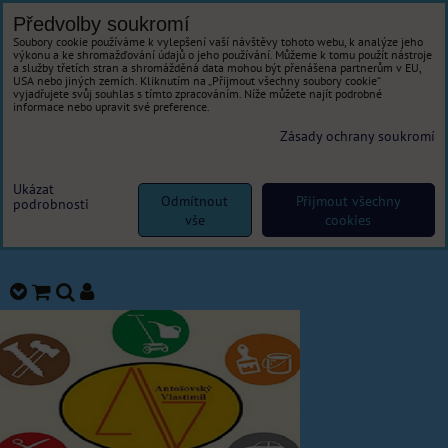
Předvolby soukromí
Soubory cookie používáme k vylepšení vaší návštěvy tohoto webu, k analýze jeho
výkonu a ke shromažďování údajů o jeho používání. Můžeme k tomu použít nástroje
a služby třetích stran a shromážděná data mohou být přenášena partnerům v EU,
USA nebo jiných zemích. Kliknutím na „Přijmout všechny soubory cookie“
vyjadřujete svůj souhlas s tímto zpracováním. Níže můžete najít podrobné
informace nebo upravit své preference.
Zásady ochrany soukromí
Ukázat
Odmítnout
Přijmout všechny
podrobnosti
vše
cookies