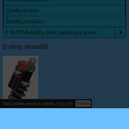
Zámky na kola
Žebříky, schůdky
E-SHOP Autodíly, tech. kapaliny a spreje.
E-shop motodílů.
Tato stránka používá cookies.
Vice info
Potvrdit
www.motocross-shop.cz