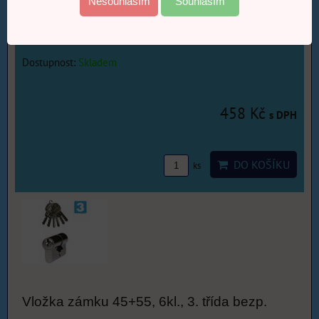
Nesouhlasím
Souhlasím
Vložka zámku 45+55, 6kl., 3. třída bezp.
Dostupnost:
Skladem
458 Kč
s DPH
DO KOŠÍKU
ks
Vložka zámku 45+55, 6kl., 3. třída bezp.