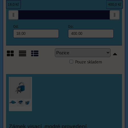
18,0 Kč
400,0 Kč
Od:
Do:
Pouze skladem
Mřížka
Seznam
Tabulka
Zámek visací ,modré provedení.