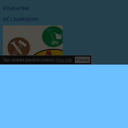
IČO 45567948
DIČ CZ6309242599
Tato stránka používá cookies.
Vice info
Potvrdit
Předvolby soukromí
Zásady ochrany soukromí