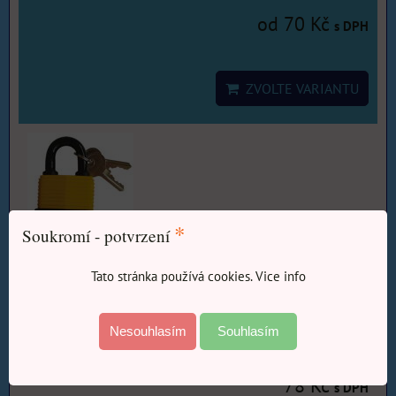
od 70 Kč
s DPH
ZVOLTE VARIANTU
*
Soukromí - potvrzení
Tato stránka používá cookies. Vice info
Zámek visací voděvzdorný 40 mm.
Dostupnost:
Skladem
Nesouhlasím
Souhlasím
78 Kč
s DPH