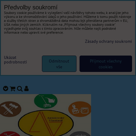
Předvolby soukromí
Soubory cookie používáme k vylepšení vaší návštěvy tohoto webu, k analýze jeho
výkonu a ke shromažďování údajů o jeho používání. Můžeme k tomu použít nástroje
a služby třetích stran a shromážděná data mohou být přenášena partnerům v EU,
USA nebo jiných zemích. Kliknutím na „Přijmout všechny soubory cookie“
vyjadřujete svůj souhlas s tímto zpracováním. Níže můžete najít podrobné
informace nebo upravit své preference.
Zásady ochrany soukromí
Ukázat
Odmítnout
Přijmout všechny
podrobnosti
vše
cookies