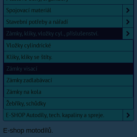
Spojovací materiál
Stavební potřeby a nářadí
Zámky, kliky, vložky cyl., příslušenství.
Vložky cylindrické
Kliky, kliky se štíty.
Zámky visací
Zámky zadlabávací
Zámky na kola
Žebříky, schůdky
E-SHOP Autodíly, tech. kapaliny a spreje.
E-shop motodílů.