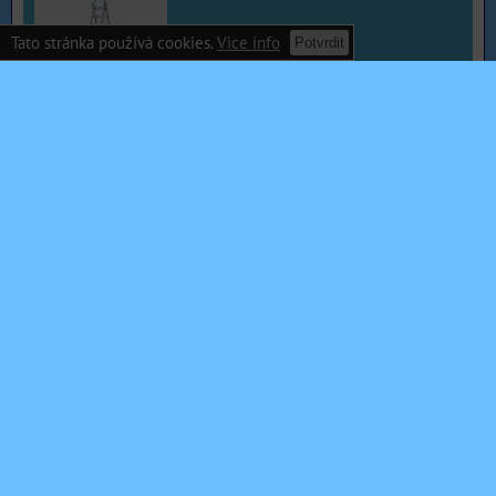
Tato stránka používá cookies.
Vice info
Potvrdit
Žebřík Al, 3x9, EU, nosnost 150 Kg.
Dostupnost:
Skladem
3250 Kč
s DPH
DO KOŠÍKU
ks