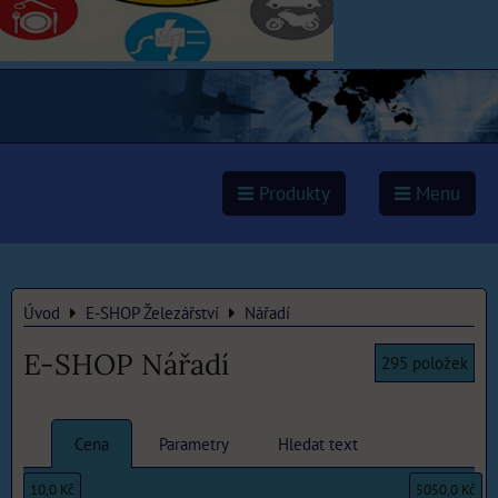
Produkty
Menu
Úvod
E-SHOP Železářství
Nářadí
E-SHOP Nářadí
295
položek
Cena
Parametry
Hledat text
10,0 Kč
5050,0 Kč