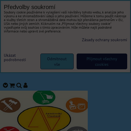
Předvolby soukromí
Soubory cookie používáme k vylepšení vaší návštěvy tohoto webu, k analýze jeho
výkonu a ke shromažďování údajů o jeho používání. Můžeme k tomu použít nástroje
a služby třetích stran a shromážděná data mohou být přenášena partnerům v EU,
USA nebo jiných zemích. Kliknutím na „Přijmout všechny soubory cookie“
vyjadřujete svůj souhlas s tímto zpracováním. Níže můžete najít podrobné
informace nebo upravit své preference.
Zásady ochrany soukromí
Ukázat
Odmítnout
Přijmout všechny
podrobnosti
vše
cookies