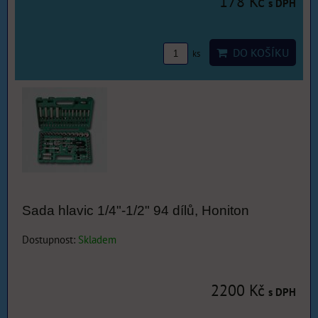
178 Kč
s DPH
DO KOŠÍKU
ks
Sada hlavic 1/4"-1/2" 94 dílů, Honiton
Dostupnost:
Skladem
2200 Kč
s DPH