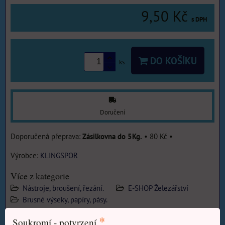
9,50 Kč
s DPH
DO KOŠÍKU
ks
Doručení
Zásilkovna do 5Kg.
•
80 Kč
•
Výrobce:
KLINGSPOR
Více z kategorie
Nástroje, broušení, řezání.
E-SHOP Železářství
Brusné výseky, papíry, pásy.
*
Soukromí - potvrzení