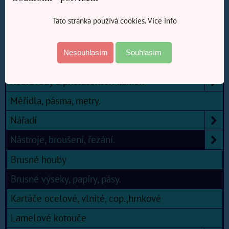
E-SHOP Barvy-Laky
Tato stránka používá cookies. Vice info
E-SHOP Elektronářadí
E-SHOP Elektro, Domácí potřeby, Zahrada
Nesouhlasím
Souhlasím
E-SHOP Železářství
Kouřovody a příslušenství kamen
Měřidla, pásma, metry.
Nářadí
Nástroje, broušení, řezání.
Brusné houby
Brusné výseky, papíry, pásy.
Kartáče ocelové, vlnité, cop.,hrnkové
Lamelové kotouče