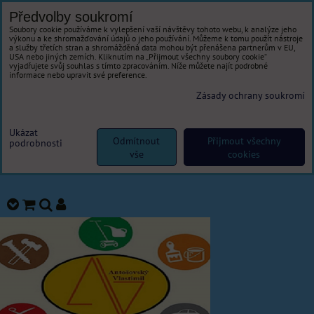
Předvolby soukromí
Soubory cookie používáme k vylepšení vaší návštěvy tohoto webu, k analýze jeho
výkonu a ke shromažďování údajů o jeho používání. Můžeme k tomu použít nástroje
a služby třetích stran a shromážděná data mohou být přenášena partnerům v EU,
USA nebo jiných zemích. Kliknutím na „Přijmout všechny soubory cookie“
vyjadřujete svůj souhlas s tímto zpracováním. Níže můžete najít podrobné
informace nebo upravit své preference.
Zásady ochrany soukromí
Ukázat
Odmítnout
Přijmout všechny
podrobnosti
vše
cookies