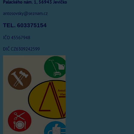
Palackého nám. 1, 56943 Jevíčko
antosovsky@seznam.cz
TEL. 603375154
IČO 45567948
DIČ CZ6309242599