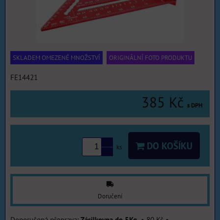
SKLADEM OMEZENÉ MNOŽSTVÍ
ORIGINÁLNÍ FOTO PRODUKTU
FE14421
385 Kč
s DPH
DO KOŠÍKU
ks
Doručení
Zásilkovna do 5Kg.
•
80 Kč
•