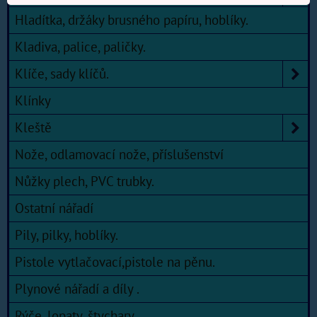
Hladítka, držáky brusného papíru, hoblíky.
Kladiva, palice, paličky.
Klíče, sady klíčů.
Klínky
Kleště
Nože, odlamovací nože, příslušenství
Nůžky plech, PVC trubky.
Ostatní nářadí
Pily, pilky, hoblíky.
Pistole vytlačovací,pistole na pěnu.
Plynové nářadí a díly .
Rýče, lopaty, štychary