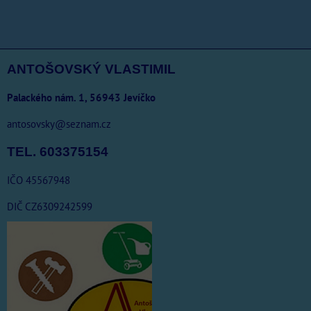
ANTOŠOVSKÝ VLASTIMIL
Palackého nám. 1, 56943 Jevíčko
antosovsky@seznam.cz
TEL. 603375154
IČO 45567948
DIČ CZ6309242599