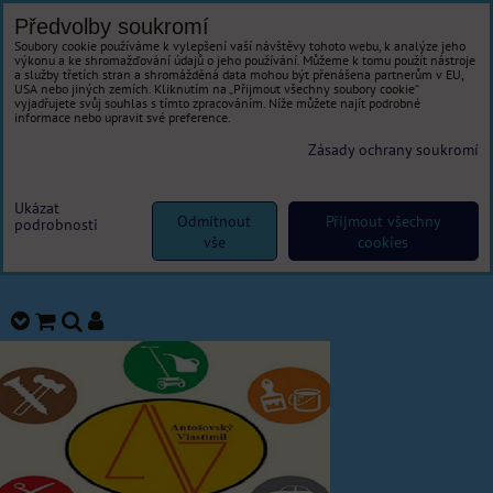
Předvolby soukromí
Soubory cookie používáme k vylepšení vaší návštěvy tohoto webu, k analýze jeho
výkonu a ke shromažďování údajů o jeho používání. Můžeme k tomu použít nástroje
a služby třetích stran a shromážděná data mohou být přenášena partnerům v EU,
USA nebo jiných zemích. Kliknutím na „Přijmout všechny soubory cookie“
vyjadřujete svůj souhlas s tímto zpracováním. Níže můžete najít podrobné
informace nebo upravit své preference.
Zásady ochrany soukromí
Ukázat
Odmítnout
Přijmout všechny
podrobnosti
vše
cookies