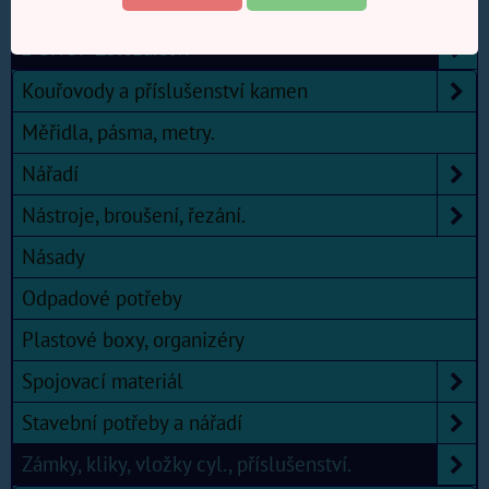
E-SHOP Elektro, Domácí potřeby, Zahrada
E-SHOP Železářství
Kouřovody a příslušenství kamen
Měřidla, pásma, metry.
Nářadí
Nástroje, broušení, řezání.
Násady
Odpadové potřeby
Plastové boxy, organizéry
Spojovací materiál
Stavební potřeby a nářadí
Zámky, kliky, vložky cyl., příslušenství.