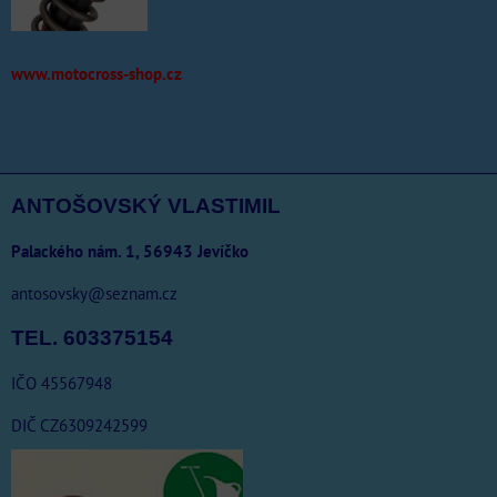
www.motocross-shop.cz
ANTOŠOVSKÝ VLASTIMIL
Palackého nám. 1, 56943 Jevíčko
antosovsky@seznam.cz
TEL. 603375154
IČO 45567948
DIČ CZ6309242599