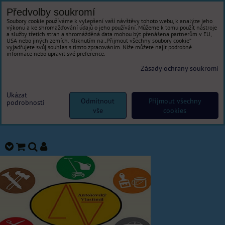
Předvolby soukromí
Soubory cookie používáme k vylepšení vaší návštěvy tohoto webu, k analýze jeho
výkonu a ke shromažďování údajů o jeho používání. Můžeme k tomu použít nástroje
a služby třetích stran a shromážděná data mohou být přenášena partnerům v EU,
USA nebo jiných zemích. Kliknutím na „Přijmout všechny soubory cookie“
vyjadřujete svůj souhlas s tímto zpracováním. Níže můžete najít podrobné
informace nebo upravit své preference.
Zásady ochrany soukromí
Ukázat
Odmítnout
Přijmout všechny
podrobnosti
vše
cookies