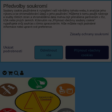
Předvolby soukromí
Soubory cookie používáme k vylepšení vaší návštěvy tohoto webu, k analýze jeho
výkonu a ke shromažďování údajů o jeho používání. Můžeme k tomu použít nástroje
a služby třetích stran a shromážděná data mohou být přenášena partnerům v EU,
USA nebo jiných zemích. Kliknutím na „Přijmout všechny soubory cookie“
vyjadřujete svůj souhlas s tímto zpracováním. Níže můžete najít podrobné
informace nebo upravit své preference.
Zásady ochrany soukromí
Ukázat
Odmítnout
Přijmout všechny
podrobnosti
vše
cookies