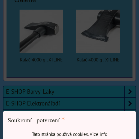
Kalač 4000 g , XTLINE
Kalač 4000 g , XTLINE
E-SHOP Barvy-Laky
E-SHOP Elektronářadí
E-SHOP Elektro, Domácí potřeby, Zahrada
*
Soukromí - potvrzení
E-SHOP Železářství
Tato stránka používá cookies. Vice info