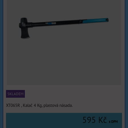
SKLADEM
XT065R , Kalač 4 Kg, plastová násada.
595 Kč
s DPH