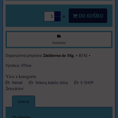
DO KOŠÍKU
ks
Doručení
Zásilkovna do 5Kg.
•
80 Kč
•
Výrobce:
XTline
Více z kategorie
Nářadí
Sekery, kalače, klíny
E-SHOP
Železářství
Galerie
Galerie