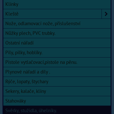
Klínky
Kleště
Nože, odlamovací nože, příslušenství
Nůžky plech, PVC trubky.
Ostatní nářadí
Pily, pilky, hoblíky.
Pistole vytlačovací,pistole na pěnu.
Plynové nářadí a díly .
Rýče, lopaty, štychary
Sekery, kalače, klíny
Stahováky
Svěrky, stužidla, úhelníky.