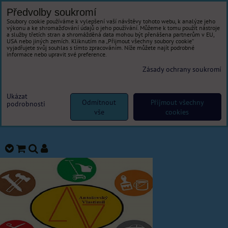
Předvolby soukromí
Soubory cookie používáme k vylepšení vaší návštěvy tohoto webu, k analýze jeho
výkonu a ke shromažďování údajů o jeho používání. Můžeme k tomu použít nástroje
a služby třetích stran a shromážděná data mohou být přenášena partnerům v EU,
USA nebo jiných zemích. Kliknutím na „Přijmout všechny soubory cookie“
vyjadřujete svůj souhlas s tímto zpracováním. Níže můžete najít podrobné
informace nebo upravit své preference.
Zásady ochrany soukromí
Ukázat
Odmítnout
Přijmout všechny
podrobnosti
vše
cookies