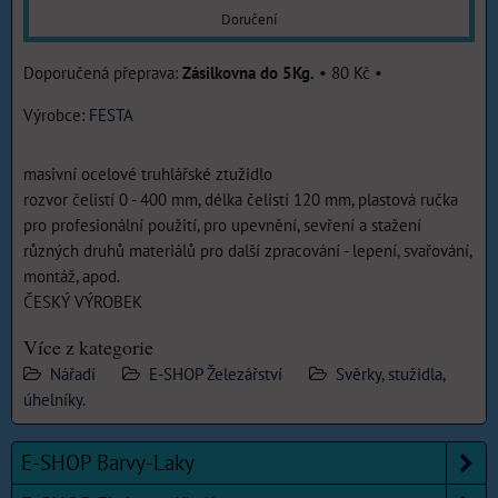
Doručení
Zásilkovna do 5Kg.
•
80 Kč
•
Výrobce:
FESTA
masivní ocelové truhlářské ztužidlo
rozvor čelistí 0 - 400 mm, délka čelistí 120 mm, plastová ručka
pro profesionální použití, pro upevnění, sevření a stažení
různých druhů materiálů pro další zpracování - lepení, svařování,
montáž, apod.
ČESKÝ VÝROBEK
Více z kategorie
Nářadí
E-SHOP Železářství
Svěrky, stužidla,
úhelníky.
E-SHOP Barvy-Laky