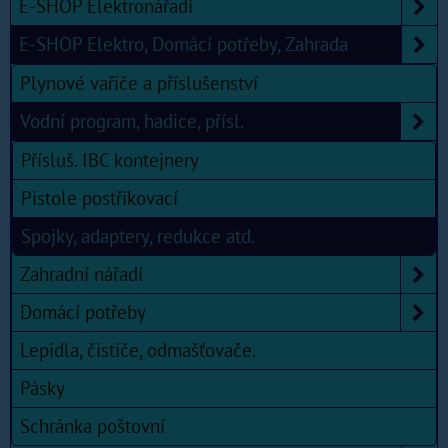
E-SHOP Elektronářadí
E-SHOP Elektro, Domácí potřeby, Zahrada
Plynové vařiče a příslušenství
Vodní program, hadice, přísl.
Přísluš. IBC kontejnery
Pistole postřikovací
Spojky, adaptery, redukce atd.
Zahradní nářadí
Domácí potřeby
Lepidla, čističe, odmašťovače.
Pásky
Schránka poštovní