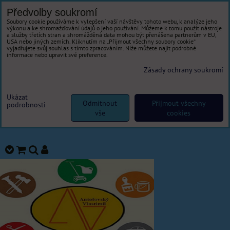
Předvolby soukromí
Soubory cookie používáme k vylepšení vaší návštěvy tohoto webu, k analýze jeho
výkonu a ke shromažďování údajů o jeho používání. Můžeme k tomu použít nástroje
a služby třetích stran a shromážděná data mohou být přenášena partnerům v EU,
USA nebo jiných zemích. Kliknutím na „Přijmout všechny soubory cookie“
vyjadřujete svůj souhlas s tímto zpracováním. Níže můžete najít podrobné
informace nebo upravit své preference.
Zásady ochrany soukromí
Ukázat
Odmítnout
Přijmout všechny
podrobnosti
vše
cookies