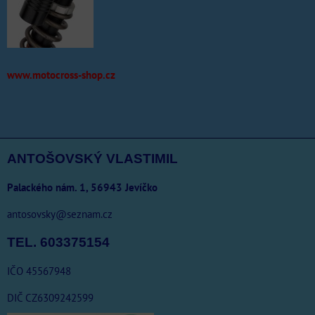
www.motocross-shop.cz
ANTOŠOVSKÝ VLASTIMIL
Palackého nám. 1, 56943 Jevíčko
antosovsky@seznam.cz
TEL. 603375154
IČO 45567948
DIČ CZ6309242599