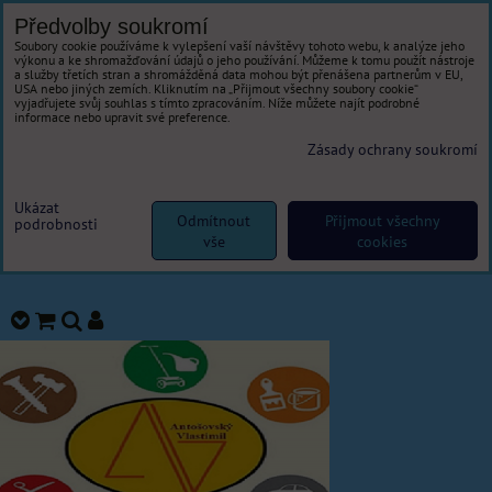
Předvolby soukromí
Soubory cookie používáme k vylepšení vaší návštěvy tohoto webu, k analýze jeho
výkonu a ke shromažďování údajů o jeho používání. Můžeme k tomu použít nástroje
a služby třetích stran a shromážděná data mohou být přenášena partnerům v EU,
USA nebo jiných zemích. Kliknutím na „Přijmout všechny soubory cookie“
vyjadřujete svůj souhlas s tímto zpracováním. Níže můžete najít podrobné
informace nebo upravit své preference.
Zásady ochrany soukromí
Ukázat
Odmítnout
Přijmout všechny
podrobnosti
vše
cookies