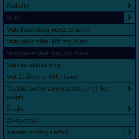
Podložky
Vruty
Vruty konstrukční, nerez, terasové.
Vruty univerzální- kříž. zap. hlava
Vruty univerzální- torx, zap. hlava
Vruty do sádrokartonu
Vrut do dřeva se 6HR hlavou.
Tesařská kování, závěsy, zástrče, úhelníky,
podpěr
Šrouby
Závitové tyče
Stavební potřeby a nářadí