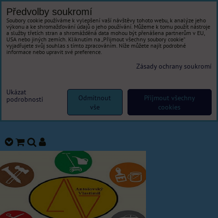
Předvolby soukromí
Soubory cookie používáme k vylepšení vaší návštěvy tohoto webu, k analýze jeho
výkonu a ke shromažďování údajů o jeho používání. Můžeme k tomu použít nástroje
a služby třetích stran a shromážděná data mohou být přenášena partnerům v EU,
USA nebo jiných zemích. Kliknutím na „Přijmout všechny soubory cookie“
vyjadřujete svůj souhlas s tímto zpracováním. Níže můžete najít podrobné
informace nebo upravit své preference.
Zásady ochrany soukromí
Ukázat
Odmítnout
Přijmout všechny
podrobnosti
vše
cookies