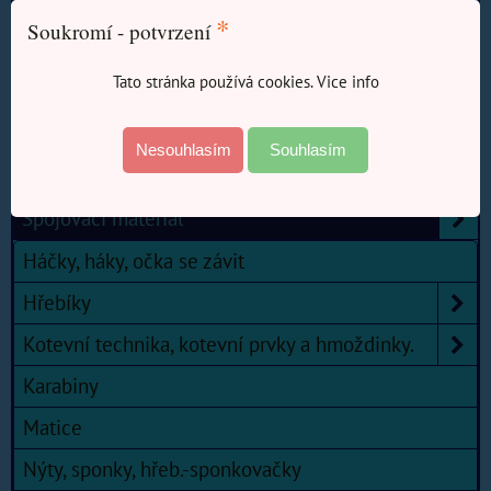
Nářadí
*
Soukromí - potvrzení
Nástroje, broušení, řezání.
Tato stránka používá cookies. Vice info
Násady
Odpadové potřeby
Nesouhlasím
Souhlasím
Plastové boxy, organizéry
Spojovací materiál
Háčky, háky, očka se závit
Hřebíky
Kotevní technika, kotevní prvky a hmoždinky.
Karabiny
Matice
Nýty, sponky, hřeb.-sponkovačky