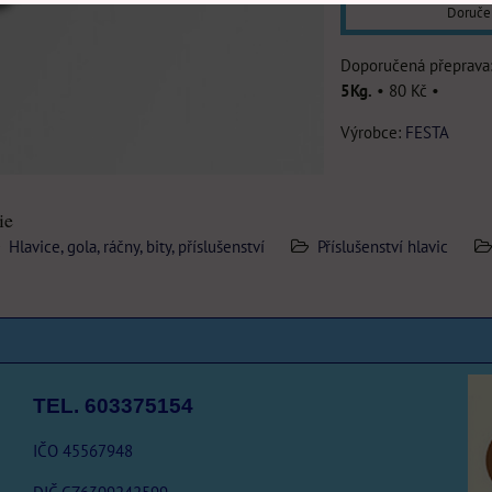
Doruče
5Kg.
•
80 Kč
•
Výrobce:
FESTA
ie
Hlavice, gola, ráčny, bity, příslušenství
Příslušenství hlavic
TEL. 603375154
IČO 45567948