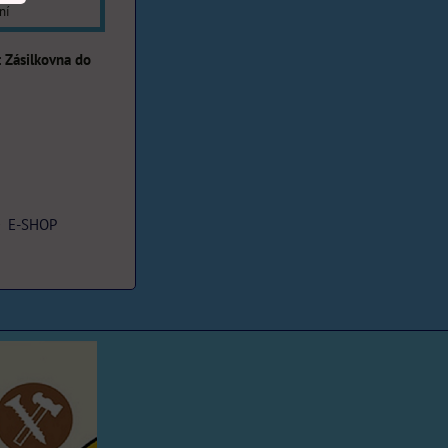
ní
Zásilkovna do
E-SHOP