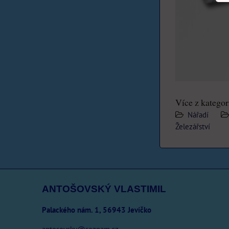
Více z kategor
Nářadí
Železářství
ANTOŠOVSKÝ VLASTIMIL
Palackého nám. 1, 56943 Jevíčko