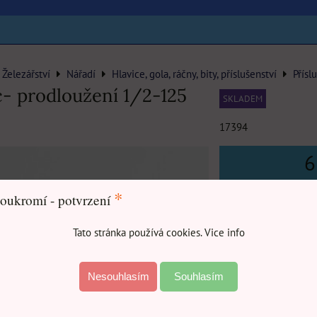
Železářství
Nářadí
Hlavice, gola, ráčny, bity, příslušenství
Přísl
- prodloužení 1/2-125
SKLADEM
17394
6
*
oukromí - potvrzení
Tato stránka používá cookies. Vice info
DO
Nesouhlasím
Souhlasím