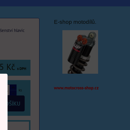
E-shop motodílů.
ušenství hlavic
5 Kč
s DPH
www.motocross-shop.cz
ks
 KOŠÍKU