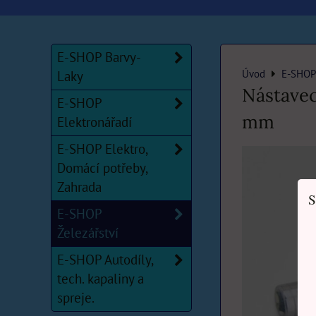
E-SHOP Barvy-
Úvod
E-SHOP 
Laky
Nástavec
E-SHOP
mm
Elektronářadí
E-SHOP Elektro,
Domácí potřeby,
Zahrada
S
E-SHOP
Železářství
E-SHOP Autodíly,
tech. kapaliny a
spreje.