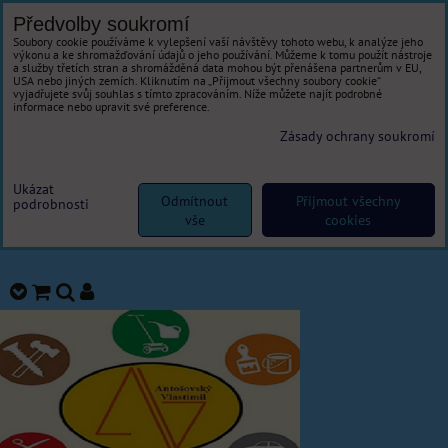
Předvolby soukromí
Soubory cookie používáme k vylepšení vaší návštěvy tohoto webu, k analýze jeho
výkonu a ke shromažďování údajů o jeho používání. Můžeme k tomu použít nástroje
a služby třetích stran a shromážděná data mohou být přenášena partnerům v EU,
USA nebo jiných zemích. Kliknutím na „Přijmout všechny soubory cookie“
vyjadřujete svůj souhlas s tímto zpracováním. Níže můžete najít podrobné
informace nebo upravit své preference.
Zásady ochrany soukromí
Ukázat
Odmítnout
Přijmout všechny
podrobnosti
vše
cookies