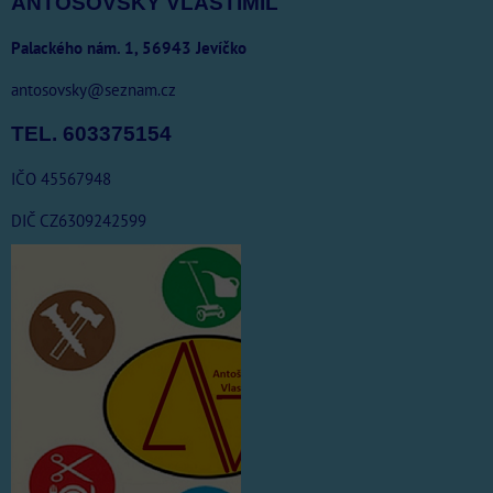
ANTOŠOVSKÝ VLASTIMIL
Palackého nám. 1, 56943 Jevíčko
antosovsky@seznam.cz
TEL. 603375154
IČO 45567948
DIČ CZ6309242599