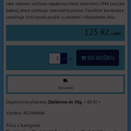
také vybaven svítilnou napájenou třemi bateriemi LR44 (součást
balení), která osvětluje zatemněný prostor. Flexibilní konstrukce
umožňuje širší rozsah použití a umístění v libovolném úhlu.
125 Kč
s DPH
DO KOŠÍKU
ks
Doručení
Zásilkovna do 5Kg.
•
80 Kč
•
Výrobce:
RICHMANN
Více z kategorie