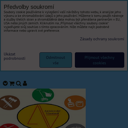
Předvolby soukromí
Soubory cookie používáme k vylepšení vaší návštěvy tohoto webu, k analýze jeho
výkonu a ke shromažďování údajů o jeho používání. Můžeme k tomu použít nástroje
a služby třetích stran a shromážděná data mohou být přenášena partnerům v EU,
USA nebo jiných zemích. Kliknutím na „Přijmout všechny soubory cookie“
vyjadřujete svůj souhlas s tímto zpracováním. Níže můžete najít podrobné
informace nebo upravit své preference.
Zásady ochrany soukromí
Ukázat
Odmítnout
Přijmout všechny
podrobnosti
vše
cookies