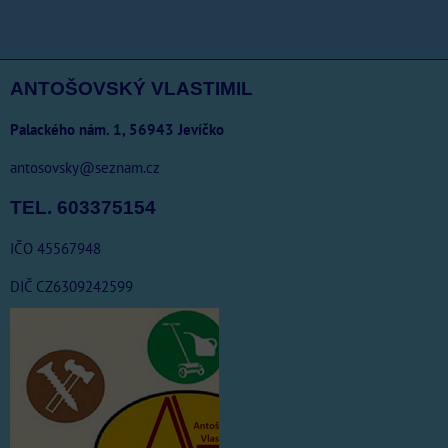
ANTOŠOVSKÝ VLASTIMIL
Palackého nám. 1, 56943 Jevíčko
antosovsky@seznam.cz
TEL. 603375154
IČO 45567948
DIČ CZ6309242599