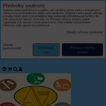
Předvolby soukromí
Soubory cookie používáme k vylepšení vaší návštěvy tohoto webu, k analýze jeho
výkonu a ke shromažďování údajů o jeho používání. Můžeme k tomu použít nástroje
a služby třetích stran a shromážděná data mohou být přenášena partnerům v EU,
USA nebo jiných zemích. Kliknutím na „Přijmout všechny soubory cookie“
vyjadřujete svůj souhlas s tímto zpracováním. Níže můžete najít podrobné
informace nebo upravit své preference.
Zásady ochrany soukromí
Ukázat
Odmítnout
Přijmout všechny
podrobnosti
vše
cookies