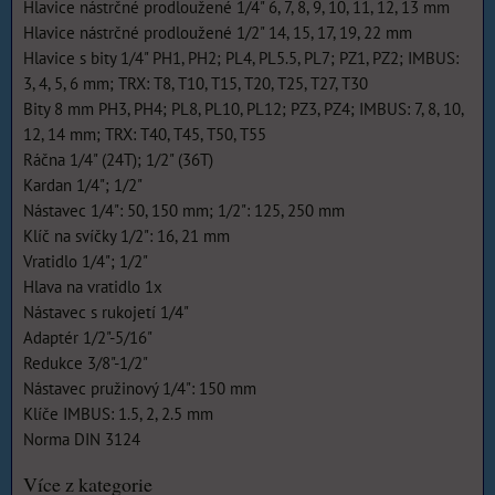
Hlavice nástrčné prodloužené 1/4" 6, 7, 8, 9, 10, 11, 12, 13 mm
Hlavice nástrčné prodloužené 1/2" 14, 15, 17, 19, 22 mm
Hlavice s bity 1/4" PH1, PH2; PL4, PL5.5, PL7; PZ1, PZ2; IMBUS:
3, 4, 5, 6 mm; TRX: T8, T10, T15, T20, T25, T27, T30
Bity 8 mm PH3, PH4; PL8, PL10, PL12; PZ3, PZ4; IMBUS: 7, 8, 10,
12, 14 mm; TRX: T40, T45, T50, T55
Ráčna 1/4" (24T); 1/2" (36T)
Kardan 1/4"; 1/2"
Nástavec 1/4": 50, 150 mm; 1/2": 125, 250 mm
Klíč na svíčky 1/2": 16, 21 mm
Vratidlo 1/4"; 1/2"
Hlava na vratidlo 1x
Nástavec s rukojetí 1/4"
Adaptér 1/2"-5/16"
Redukce 3/8"-1/2"
Nástavec pružinový 1/4": 150 mm
Klíče IMBUS: 1.5, 2, 2.5 mm
Norma DIN 3124
Více z kategorie