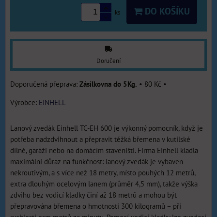
DO KOŠÍKU
ks
Doručení
Zásilkovna do 5Kg.
•
80 Kč
•
Výrobce:
EINHELL
Lanový zvedák Einhell TC-EH 600 je výkonný pomocník, když je
potřeba nadzdvihnout a přepravit těžká břemena v kutilské
dílně, garáži nebo na domácím staveništi. Firma Einhell kladla
maximální důraz na funkčnost: lanový zvedák je vybaven
nekroutivým, a s více než 18 metry, místo pouhých 12 metrů,
extra dlouhým ocelovým lanem (průměr 4,5 mm), takže výška
zdvihu bez vodicí kladky činí až 18 metrů a mohou být
přepravována břemena o hmotnosti 300 kilogramů – při