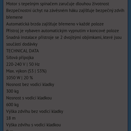
Motor s tepelným spínačem zaručuje dlouhou životnost
Bezpečnostní úchyt na závěsném háku zajišťuje bezpečný zdvih
břemene
Automatická brzda zajišťuje břemeno v každé poloze
Přístroj je vybaven automatickým vypnutím v koncové poloze
Snadná instalace přístroje se 2 dvojitými objímkami, které jsou
součástí dodávky
TECHNICAL DATA
Síťová přípojka
220-240 V | 50 Hz
Max. výkon (S3 | S3%)
1050 W | 20 %
Nosnost bez vodicí kladky
300 kg
Nosnost s vodicí kladkou
600 kg
Výška zdvihu bez vodicí kladky
18 m
Výška zdvihu s vodicí kladkou