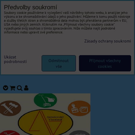
Předvolby soukromí
Soubory cookie používáme k vylepšení vaší návštěvy tohoto webu, k analýze jeho
výkonu a ke shromažďování údajů o jeho používání. Můžeme k tomu použít nástroje
a služby třetích stran a shromážděná data mohou být přenášena partnerům v EU,
USA nebo jiných zemích. Kliknutím na „Přijmout všechny soubory cookie“
vyjadřujete svůj souhlas s tímto zpracováním. Níže můžete najít podrobné
informace nebo upravit své preference.
Zásady ochrany soukromí
Ukázat
Odmítnout
Přijmout všechny
podrobnosti
vše
cookies