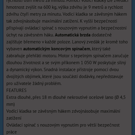
rychlosti osm metrů za minutu. Pomocí vodicí kladky lze zvedací
hmotnost zvýšit na 600 kg, výška zdvihu je 9 metrů a rychlost
zdvihu čtyři metry za minutu. Vodicí kladka se závěsným hákem
tak zdvojnásobuje maximální zatížení. K vyšší bezpečnosti
přispívají ovládací spínač s nouzovým vypnutím a bezpečnostní
úchyt na závěsném háku.
Automatická brzda
dodatečně
zajišťuje břemeno v každé poloze. Lanový zvedák je kromě toho
vybaven
automatickým koncovým spínačem
, který také
zabraňuje přehřátí motoru. Motor s tepelným spínačem zaručuje
dlouhou životnost a se svým příkonem 1 050 W poskytuje silný
a dynamický výkon. Snadná instalace přístroje pomocí dvou
dvojitých objímek, které jsou součástí dodávky, nepředstavuje
pro uživatele žádný problém.
FEATURES
Extra dlouhé, přes 18 m dlouhé nekroutivé ocelové lano (Ø 4,5
mm)
Vodicí kladka se závěsným hákem zdvojnásobuje maximální
zatížení
Ovládací spínač s nouzovým vypnutím pro větší bezpečnost
práce