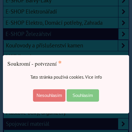
E-SHOP Barvy-Laky
E-SHOP Elektronářadí
E-SHOP Elektro, Domácí potřeby, Zahrada
E-SHOP Železářství
Kouřovody a příslušenství kamen
Měřidla, pásma, metry.
*
Soukromí - potvrzení
Nářadí
Tato stránka používá cookies. Vice info
Nástroje, broušení, řezání.
Násady
Nesouhlasím
Souhlasím
Odpadové potřeby
Plastové boxy, organizéry
Spojovací materiál