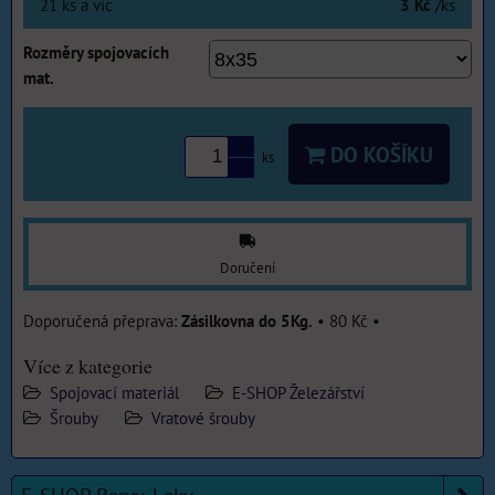
21
ks
a víc
3 Kč
/ks
Rozměry spojovacích
mat.
DO KOŠÍKU
ks
Doručení
Zásilkovna do 5Kg.
•
80 Kč
•
Více z kategorie
Spojovací materiál
E-SHOP Železářství
Šrouby
Vratové šrouby