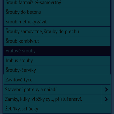
Šroub farmářský-samovrtný
Šrouby do betonu
Šroub metrický závit
Šrouby samovrtné, šrouby do plechu
Šroub kombivrut
Vratové šrouby
Imbus šrouby
Šrouby-červíky
Závitové tyče
Stavební potřeby a nářadí
Zámky, kliky, vložky cyl., příslušenství.
Žebříky, schůdky