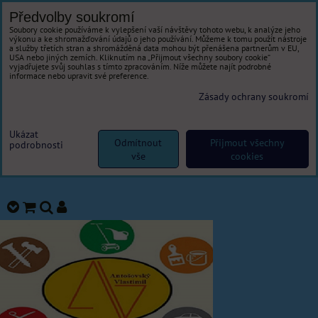
Předvolby soukromí
Soubory cookie používáme k vylepšení vaší návštěvy tohoto webu, k analýze jeho
výkonu a ke shromažďování údajů o jeho používání. Můžeme k tomu použít nástroje
a služby třetích stran a shromážděná data mohou být přenášena partnerům v EU,
USA nebo jiných zemích. Kliknutím na „Přijmout všechny soubory cookie“
vyjadřujete svůj souhlas s tímto zpracováním. Níže můžete najít podrobné
informace nebo upravit své preference.
Zásady ochrany soukromí
Ukázat
Odmítnout
Přijmout všechny
podrobnosti
vše
cookies