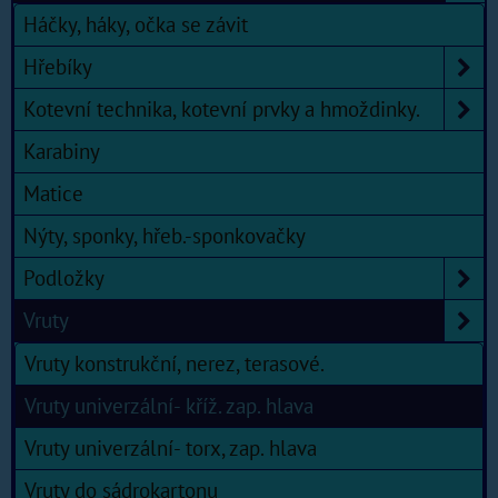
Háčky, háky, očka se závit
Hřebíky
Kotevní technika, kotevní prvky a hmoždinky.
Karabiny
Matice
Nýty, sponky, hřeb.-sponkovačky
Podložky
Vruty
Vruty konstrukční, nerez, terasové.
Vruty univerzální- kříž. zap. hlava
Vruty univerzální- torx, zap. hlava
Vruty do sádrokartonu