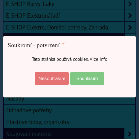
E-SHOP Barvy-Laky
E-SHOP Elektronářadí
E-SHOP Elektro, Domácí potřeby, Zahrada
E-SHOP Železářství
*
Soukromí - potvrzení
Kouřovody a příslušenství kamen
Tato stránka používá cookies. Vice info
Měřidla, pásma, metry.
Nářadí
Nesouhlasím
Souhlasím
Nástroje, broušení, řezání.
Násady
Odpadové potřeby
Plastové boxy, organizéry
Spojovací materiál