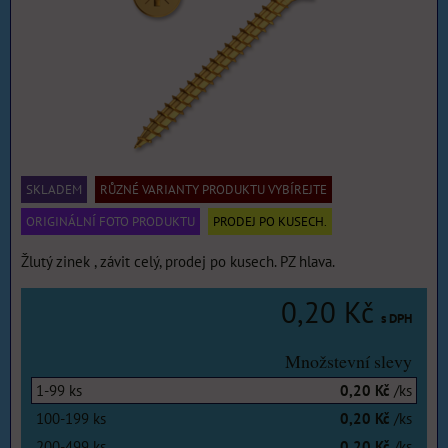
SKLADEM
RŮZNÉ VARIANTY PRODUKTU VYBÍREJTE
ORIGINÁLNÍ FOTO PRODUKTU
PRODEJ PO KUSECH.
Žlutý zinek , závit celý, prodej po kusech. PZ hlava.
0,20 Kč
s DPH
Množstevní slevy
1-99
ks
0,20 Kč
/ks
100-199
ks
0,20 Kč
/ks
200-499
ks
0,20 Kč
/ks