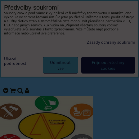
Předvolby soukromí
Soubory cookie používáme k vylepšení vaší návštěvy tohoto webu, k analýze jeho
výkonu a ke shromažďování údajů o jeho používání. Můžeme k tomu použít nástroje
a služby třetích stran a shromážděná data mohou být přenášena partnerům v EU,
USA nebo jiných zemích. Kliknutím na „Přijmout všechny soubory cookie“
vyjadřujete svůj souhlas s tímto zpracováním. Níže můžete najít podrobné
informace nebo upravit své preference.
Zásady ochrany soukromí
Ukázat
Odmítnout
Přijmout všechny
podrobnosti
vše
cookies