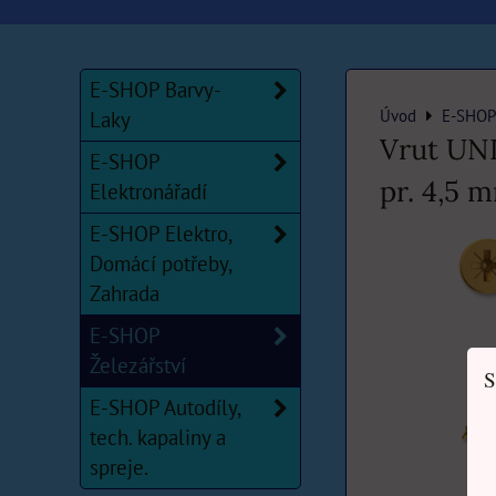
E-SHOP Barvy-
Úvod
E-SHOP 
Laky
Vrut UNI
E-SHOP
pr. 4,5 
Elektronářadí
E-SHOP Elektro,
Domácí potřeby,
Zahrada
E-SHOP
Železářství
S
E-SHOP Autodíly,
tech. kapaliny a
spreje.