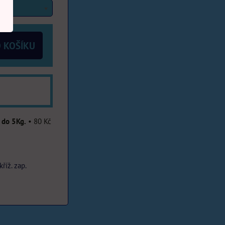
 KOŠÍKU
 do 5Kg.
•
80 Kč
kříž. zap.