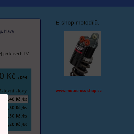
E-shop motodílů.
p. hlava
ej po kusech. PZ
40 Kč
s DPH
stevní slevy
www.motocross-shop.cz
0,40 Kč
/ks
0,30 Kč
/ks
0,30 Kč
/ks
0,20 Kč
/ks