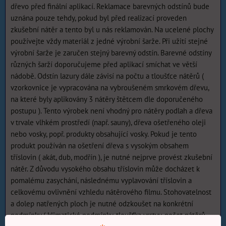
dřevo před finální aplikací. Reklamace barevných odstínů bude
uznána pouze tehdy, pokud byl před realizací proveden
zkušební nátěr a tento byl u nás reklamován. Na ucelené plochy
používejte vždy materiál z jedné výrobní šarže. Při užití stejné
výrobní šarže je zaručen stejný barevný odstín. Barevné odstíny
různých šarží doporučujeme před aplikací smíchat ve větší
nádobě. Odstín lazury dále závisí na počtu a tloušťce nátěrů (
vzorkovnice je vypracována na vybroušeném smrkovém dřevu,
na které byly aplikovány 3 nátěry štětcem dle doporučeného
postupu ). Tento výrobek není vhodný pro nátěry podlah a dřeva
v trvale vlhkém prostředí (např. sauny), dřeva ošetřeného oleji
nebo vosky, popř. produkty obsahující vosky. Pokud je tento
produkt používán na ošetření dřeva s vysokým obsahem
tříslovin ( akát, dub, modřín ), je nutné nejprve provést zkušební
nátěr. Z důvodu vysokého obsahu tříslovin může docházet k
pomalému zasychání, následnému vyplavování tříslovin a
celkovému ovlivnění vzhledu nátěrového filmu. Stohovatelnost
a dolep natřených ploch je nutné odzkoušet na konkrétní
podmínky ( klimatické podmínky, tloušťka vrstvy, počet nátěrů,