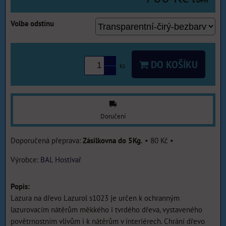
s DPH
Volba odstínu
DO KOŠÍKU
ks
Doručení
Zásilkovna do 5Kg.
•
80 Kč
•
Výrobce:
BAL Hostivař
Popis:
Lazura na dřevo Lazurol s1023 je určen k ochranným
lazurovacím nátěrům měkkého i tvrdého dřeva, vystaveného
povětrnostním vlivům i k nátěrům v interiérech. Chrání dřevo