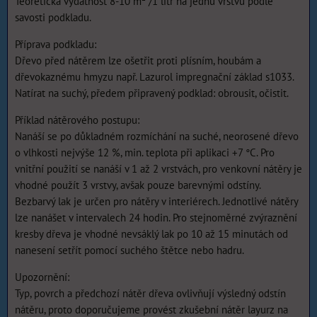
Teoretická vydatnost 8-10 m² /1 litr na jednu vrstvu podle
savosti podkladu.
Příprava podkladu:
Dřevo před nátěrem lze ošetřit proti plísním, houbám a
dřevokaznému hmyzu např. Lazurol impregnační základ s1033.
Natírat na suchý, předem připravený podklad: obrousit, očistit.
Příklad nátěrového postupu:
Nanáší se po důkladném rozmíchání na suché, neorosené dřevo
o vlhkosti nejvýše 12 %, min. teplota při aplikaci +7 °C. Pro
vnitřní použití se nanáší v 1 až 2 vrstvách, pro venkovní nátěry je
vhodné použít 3 vrstvy, avšak pouze barevnými odstíny.
Bezbarvý lak je určen pro nátěry v interiérech. Jednotlivé nátěry
lze nanášet v intervalech 24 hodin. Pro stejnoměrné zvýraznění
kresby dřeva je vhodné nevsáklý lak po 10 až 15 minutách od
nanesení setřít pomocí suchého štětce nebo hadru.
Upozornění:
Typ, povrch a předchozí nátěr dřeva ovlivňují výsledný odstín
nátěru, proto doporučujeme provést zkušební nátěr layurz na