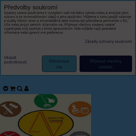
Předvolby soukromí
Soubory cookie používáme k vylepšení vaší návštěvy tohoto webu, k analýze jeho
výkonu a ke shromažďování údajů o jeho používání. Můžeme k tomu použít nástroje
a služby třetích stran a shromážděná data mohou být přenášena partnerům v EU,
USA nebo jiných zemích. Kliknutím na „Přijmout všechny soubory cookie“
vyjadřujete svůj souhlas s tímto zpracováním. Níže můžete najít podrobné
informace nebo upravit své preference.
Zásady ochrany soukromí
Ukázat
Odmítnout
Přijmout všechny
podrobnosti
vše
cookies