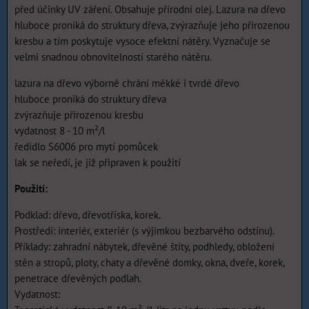
před účinky UV záření. Obsahuje přírodní olej. Lazura na dřevo
hluboce proniká do struktury dřeva, zvýrazňuje jeho přirozenou
kresbu a tím poskytuje vysoce efektní nátěry. Vyznačuje se
velmi snadnou obnovitelností starého nátěru.
lazura na dřevo výborně chrání měkké i tvrdé dřevo
hluboce proniká do struktury dřeva
zvýrazňuje přirozenou kresbu
vydatnost 8 - 10 m²/l
ředidlo S6006 pro mytí pomůcek
lak se neředí, je již připraven k použití
Použití:
Podklad: dřevo, dřevotříska, korek.
Prostředí: interiér, exteriér (s výjimkou bezbarvého odstínu).
Příklady: zahradní nábytek, dřevěné štíty, podhledy, obložení
stěn a stropů, ploty, chaty a dřevěné domky, okna, dveře, korek,
penetrace dřevěných podlah.
Vydatnost: