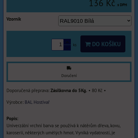
136 Kč
s DPH
Vzorník
DO KOŠÍKU
ks
Doručení
Zásilkovna do 5Kg.
•
80 Kč
•
Výrobce:
BAL Hostivař
Popis:
Univerzální vrchní barva se používá k nátěrům dřeva, kovu,
karoserií, některých umělých hmot. Vyniká vydatností, je