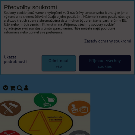
Předvolby soukromí
Soubory cookie používáme k vylepšení vaší návštěvy tohoto webu, k analýze jeho
výkonu a ke shromažďování údajů o jeho používání. Můžeme k tomu použít nástroje
a služby třetích stran a shromážděná data mohou být přenášena partnerům v EU,
USA nebo jiných zemích. Kliknutím na „Přijmout všechny soubory cookie“
vyjadřujete svůj souhlas s tímto zpracováním. Níže můžete najít podrobné
informace nebo upravit své preference.
Zásady ochrany soukromí
Ukázat
Odmítnout
Přijmout všechny
podrobnosti
vše
cookies