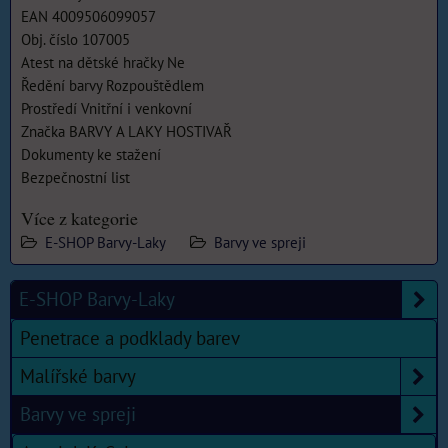
EAN 4009506099057
Obj. číslo 107005
Atest na dětské hračky Ne
Ředění barvy Rozpouštědlem
Prostředí Vnitřní i venkovní
Značka BARVY A LAKY HOSTIVAŘ
Dokumenty ke stažení
Bezpečnostní list
Více z kategorie
E-SHOP Barvy-Laky
Barvy ve spreji
E-SHOP Barvy-Laky
Penetrace a podklady barev
Malířské barvy
Barvy ve spreji