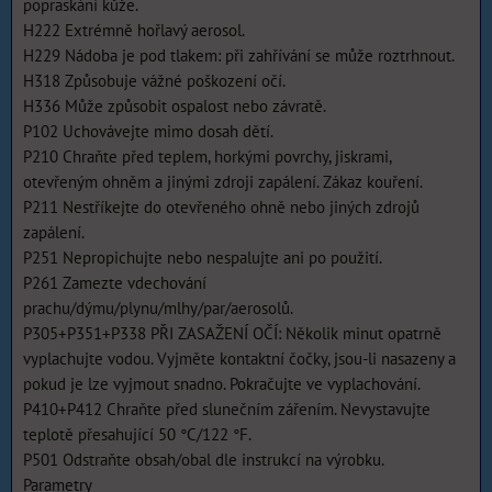
popraskání kůže.
H222 Extrémně hořlavý aerosol.
H229 Nádoba je pod tlakem: při zahřívání se může roztrhnout.
H318 Způsobuje vážné poškození očí.
H336 Může způsobit ospalost nebo závratě.
P102 Uchovávejte mimo dosah dětí.
P210 Chraňte před teplem, horkými povrchy, jiskrami,
otevřeným ohněm a jinými zdroji zapálení. Zákaz kouření.
P211 Nestříkejte do otevřeného ohně nebo jiných zdrojů
zapálení.
P251 Nepropichujte nebo nespalujte ani po použití.
P261 Zamezte vdechování
prachu/dýmu/plynu/mlhy/par/aerosolů.
P305+P351+P338 PŘI ZASAŽENÍ OČÍ: Několik minut opatrně
vyplachujte vodou. Vyjměte kontaktní čočky, jsou-li nasazeny a
pokud je lze vyjmout snadno. Pokračujte ve vyplachování.
P410+P412 Chraňte před slunečním zářením. Nevystavujte
teplotě přesahující 50 °C/122 °F.
P501 Odstraňte obsah/obal dle instrukcí na výrobku.
Parametry