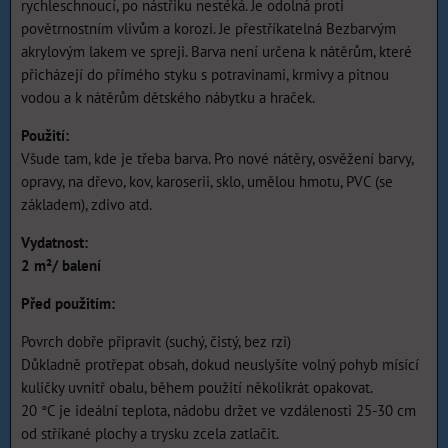
rychleschnoucí, po nástřiku nestéká. Je odolná proti
povětrnostním vlivům a korozi. Je přestříkatelná Bezbarvým
akrylovým lakem ve spreji. Barva není určena k nátěrům, které
přicházejí do přímého styku s potravinami, krmivy a pitnou
vodou a k nátěrům dětského nábytku a hraček.
Použití:
Všude tam, kde je třeba barva. Pro nové nátěry, osvěžení barvy,
opravy, na dřevo, kov, karoserii, sklo, umělou hmotu, PVC (se
základem), zdivo atd.
Vydatnost:
2 m²/ balení
Před použitím:
Povrch dobře připravit (suchý, čistý, bez rzi)
Důkladně protřepat obsah, dokud neuslyšíte volný pohyb mísící
kuličky uvnitř obalu, během použití několikrát opakovat.
20 °C je ideální teplota, nádobu držet ve vzdálenosti 25-30 cm
od stříkané plochy a trysku zcela zatlačit.