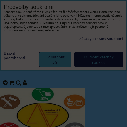
Předvolby soukromí
Soubory cookie používáme k vylepšení vaší návštěvy tohoto webu, k analýze jeho
výkonu a ke shromažďování údajů o jeho používání. Můžeme k tomu použít nástroje
a služby třetích stran a shromážděná data mohou být přenášena partnerům v EU,
USA nebo jiných zemích. Kliknutím na „Přijmout všechny soubory cookie“
vyjadřujete svůj souhlas s tímto zpracováním. Níže můžete najít podrobné
informace nebo upravit své preference.
Zásady ochrany soukromí
Ukázat
Odmítnout
Přijmout všechny
podrobnosti
vše
cookies