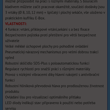
možné přizpůsobit na práci s různými materiály. S bouracím
kladivem můžete začít pracovat okamžitě, součástí dodávky jsou
3 vrtáky (Ø 8, 10, 12 mm) + špičatý i plochý sekáče, vše uloženo v
praktickém kufříku E-Box.
VLASTNOSTI:
4 funkce: vrtání, příklepové vrtání,sekání s a bez fixace
Bezpečnostní pojistka proti přetížení pro větší bezpečnost
uživatele
Velké měkké úchopové plochy pro pohodlné ovládání
Pneumatický nárazový mechanismus pro velmi dobrou trakci
vpřed
Robustní sklíčidlo SDS-Plus s poloautomatickou funkcí
Regulace rychlosti pro snažší práci s různými materiály
Provoz s nízkými vibracemi díky hlavní rukojeti s antivibrační
funkcí
Robustní hliníková převodová hlava pro prodlouženou životnost
produktu
Ovládání lisu pro vizualizaci optimálního přítlaku
LED diody indikují stav: připraveno k použití nebo potřeba
servisu