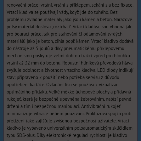
renovační práce: vrtání, vrtání s příklepem, sekání s a bez fixace.
Vrtací kladiva se používají vždy, když jde do tuhého. Bez
problému zvládne materiály jako jsou kámen a beton. Nárazové
pulsy materiál doslova „roztrhají". Vrtací kladiva jsou vhodná jak
pro bourací práce, tak pro stahování či odlamování tvrdých
materiálů jako je beton, cihla popř. kámen. Vrtací kladivo dodává
do nástroje až 5 joulů a díky pneumatickému příklepovému
mechanismu poskytuje velmi dobrou trakci vpřed pro hloubku
vrtání až 32 mm do betonu. Robustní hliníková převodová hlava
zvyšuje odolnost a životnost vrtacího kladiva, LED diody indikují
stav: připraveno k použití nebo potřeba servisu z důvodu
opotřebení kartáče. Ovládání lisu se používá k vizualizaci
optimálního přítlaku. Velké měkké úchopové plochy a přídavná
rukojeť, která je bezpečně upevněna žebrováním, nabízí pevné
držení a tím i bezpečnou manipulaci. Antivibrační rukojeť
minimalizuje vibrace během používání. Prokluzová spojka proti
přetížení také zajišťuje zvýšenou bezpečnost uživatele. Vrtací
kladivo je vybaveno univerzálním poloautomatickým sklíčidlem
typu SDS-plus. Díky elektronické regulaci rychlosti je kladivo