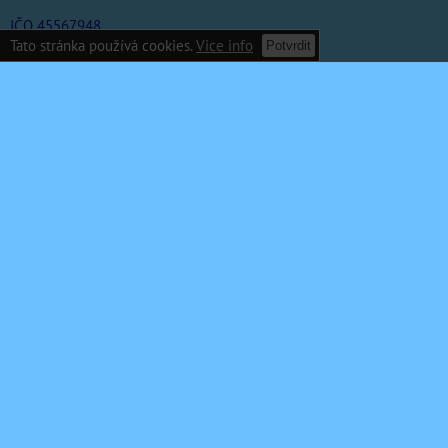
IČO 45567948
Tato stránka používá cookies.
Vice info
Potvrdit
DIČ CZ6309242599
Předvolby soukromí
Zásady ochrany soukromí