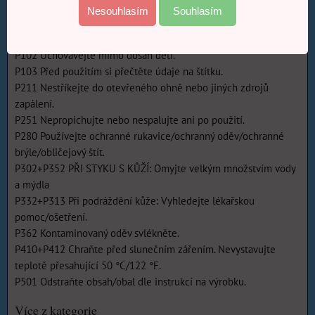
H315 Dráždí kůži.
Nesouhlasím
Souhlasím
P101 Je-li nutná lékařská pomoc, mějte po ruce obal nebo štítek
výrobku.
P102 Uchovávejte mimo dosah dětí.
P103 Před použitím si přečtěte údaje na štítku.
P211 Nestříkejte do otevřeného ohně nebo jiných zdrojů
zapálení.
P251 Nepropichujte nebo nespalujte ani po použití.
P280 Používejte ochranné rukavice/ochranný oděv/ochranné
brýle/obličejový štít.
P302+P352 PŘI STYKU S KŮŽÍ: Omyjte velkým množstvím vody
a mýdla
P332+P313 Při podráždění kůže: Vyhledejte lékařskou
pomoc/ošetření.
P362 Kontaminovaný oděv svlékněte.
P410+P412 Chraňte před slunečním zářením. Nevystavujte
teplotě přesahující 50 °C/122 °F.
P501 Odstraňte obsah/obal dle instrukcí na výrobku.
Více z kategorie