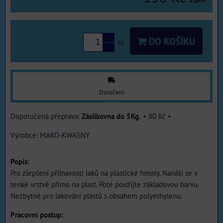
s DPH
DO KOŠÍKU
ks
Doručení
Zásilkovna do 5Kg.
•
80 Kč
•
Výrobce:
MAKO-KWASNY
Popis:
Pro zlepšení přilnavosti laků na plastické hmoty. Nanáší se v
tenké vrstvě přímo na plast. Poté použijte základovou barvu.
Nezbytné pro lakování plastů s obsahem polyethylenu.
Pracovní postup: