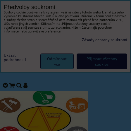
Předvolby soukromí
Soubory cookie používáme k vylepšení vaší návštěvy tohoto webu, k analýze jeho
výkonu a ke shromažďování údajů o jeho používání. Můžeme k tomu použít nástroje
a služby třetích stran a shromážděná data mohou být přenášena partnerům v EU,
USA nebo jiných zemích. Kliknutím na „Přijmout všechny soubory cookie“
vyjadřujete svůj souhlas s tímto zpracováním. Níže můžete najít podrobné
informace nebo upravit své preference.
Zásady ochrany soukromí
Ukázat
Odmítnout
Přijmout všechny
podrobnosti
vše
cookies