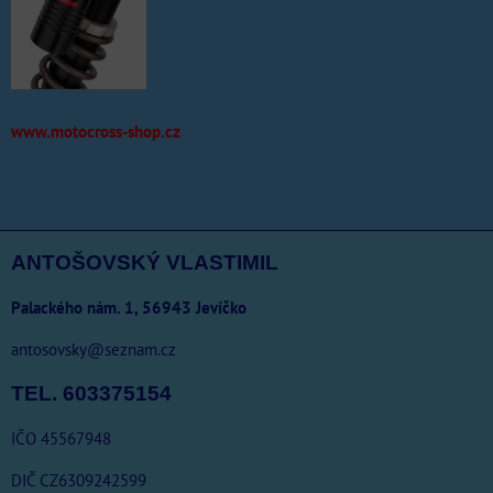
www.motocross-shop.cz
ANTOŠOVSKÝ VLASTIMIL
Palackého nám. 1, 56943 Jevíčko
antosovsky@seznam.cz
TEL. 603375154
IČO 45567948
DIČ CZ6309242599