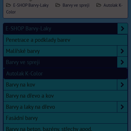
E-SHOP Barvy-Laky
Barvy ve spreji
Autolak K-
Color
E-SHOP Barvy-Laky
Penetrace a podklady barev
Malířské barvy
Barvy ve spreji
Autolak K-Color
Barvy na kov
Barvy na dřevo a kov
Barvy a laky na dřevo
Fasádní barvy
Barvy na beton, bazény, střechy apod.