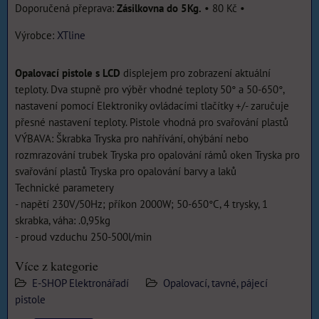
Zásilkovna do 5Kg.
•
80 Kč
•
Výrobce:
XTline
Opalovací pistole s LCD
displejem pro zobrazení aktuální
teploty. Dva stupně pro výběr vhodné teploty 50° a 50-650°,
nastavení pomocí Elektroniky ovládacími tlačítky +/- zaručuje
přesné nastavení teploty. Pistole vhodná pro svařování plastů
VÝBAVA: Škrabka Tryska pro nahřívání, ohýbání nebo
rozmrazování trubek Tryska pro opalování rámů oken Tryska pro
svařování plastů Tryska pro opalování barvy a laků
Technické parametery
- napětí 230V/50Hz; příkon 2000W; 50-650°C, 4 trysky, 1
skrabka, váha: .0,95kg
- proud vzduchu 250-500l/min
Více z kategorie
E-SHOP Elektronářadí
Opalovací, tavné, pájecí
pistole