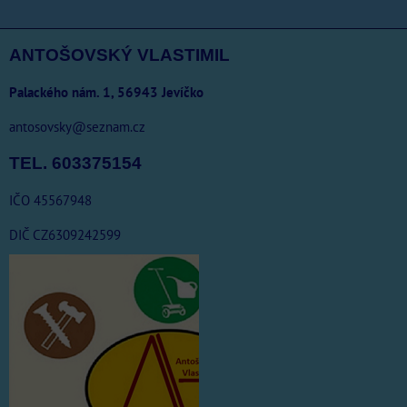
ANTOŠOVSKÝ VLASTIMIL
Palackého nám. 1, 56943 Jevíčko
antosovsky@seznam.cz
TEL. 603375154
IČO 45567948
DIČ CZ6309242599