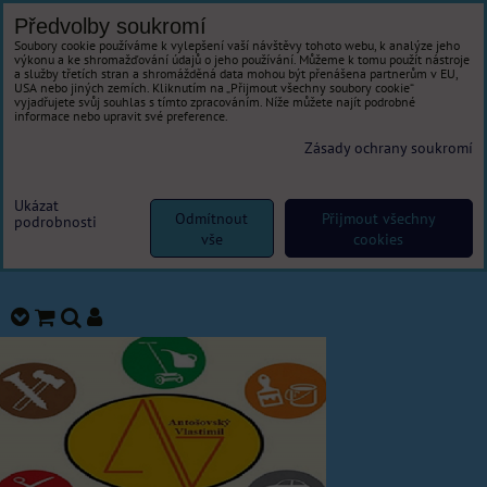
Předvolby soukromí
Soubory cookie používáme k vylepšení vaší návštěvy tohoto webu, k analýze jeho
výkonu a ke shromažďování údajů o jeho používání. Můžeme k tomu použít nástroje
a služby třetích stran a shromážděná data mohou být přenášena partnerům v EU,
USA nebo jiných zemích. Kliknutím na „Přijmout všechny soubory cookie“
vyjadřujete svůj souhlas s tímto zpracováním. Níže můžete najít podrobné
informace nebo upravit své preference.
Zásady ochrany soukromí
Ukázat
Odmítnout
Přijmout všechny
podrobnosti
vše
cookies