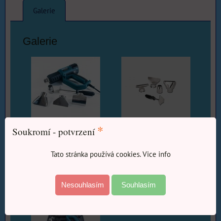
Galerie
Galerie
*
Soukromí - potvrzení
Horkovzdušná pistole
Horkovzdušná pistole
2000W PLD2233
2000W PLD2233
Tato stránka používá cookies. Vice info
XT106230
XT106230
Nesouhlasím
Souhlasím