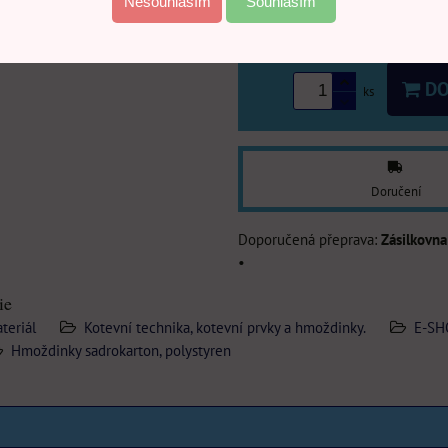
Nesouhlasím
Souhlasím
21
ks
a víc
DO
ks
Doručení
Zásilkovna
•
ie
teriál
Kotevní technika, kotevní prvky a hmoždinky.
E-SH
Hmoždinky sadrokarton, polystyren