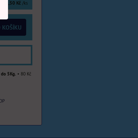
16,50 Kč
/ks
 KOŠÍKU
 do 5Kg.
•
80 Kč
OP