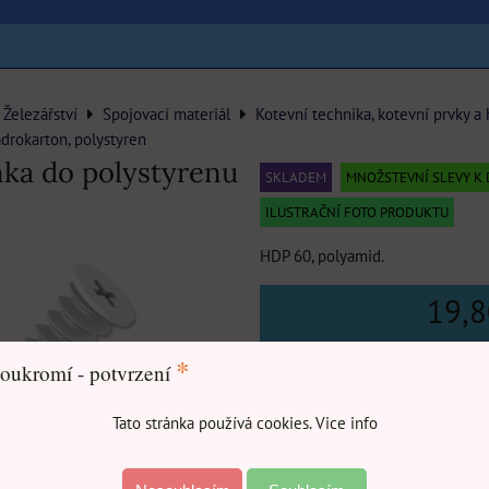
Železářství
Spojovací materiál
Kotevní technika, kotevní prvky a
drokarton, polystyren
ka do polystyrenu
SKLADEM
MNOŽSTEVNÍ SLEVY K 
ILUSTRAČNÍ FOTO PRODUKTU
HDP 60, polyamid.
19,
22 Kč
s DP
*
oukromí - potvrzení
Množ
Tato stránka používá cookies. Vice info
1-10
ks
11-20
ks