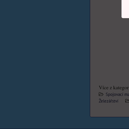
Více z kategor
Spojovací ma
Železářství