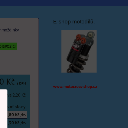
E-shop motodílů.
 hmoždinky.
DISPOZICI
80 Kč
s DPH
www.motocross-shop.cz
H
Sleva
2,20 Kč
stevní slevy
19,80 Kč
/ks
18,30 Kč
/ks