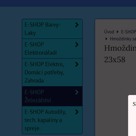
E-SHOP Barvy-
Úvod
E-SHOP 
Laky
Hmoždinky sa
E-SHOP
Hmoždin
Elektronářadí
23x58
E-SHOP Elektro,
Domácí potřeby,
Zahrada
E-SHOP
Železářství
S
E-SHOP Autodíly,
tech. kapaliny a
spreje.