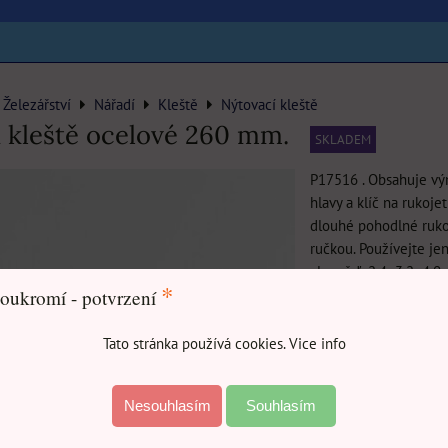
Železářství
Nářadí
Kleště
Nýtovací kleště
 kleště ocelové 260 mm.
SKLADEM
P17516 . Obsahuje v
hlavy a klíč na rukojet
dlouhé pohodlné ruko
ručkou. Používejte jen
alu,měď: 2,4; 3,2; 4,0; 
*
oukromí - potvrzení
21
Tato stránka používá cookies. Vice info
Nesouhlasím
Souhlasím