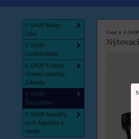
E-SHOP Barvy-
Úvod
E-SHOP 
Laky
Nýtovací
E-SHOP
Elektronářadí
E-SHOP Elektro,
Domácí potřeby,
Zahrada
S
E-SHOP
Železářství
E-SHOP Autodíly,
tech. kapaliny a
spreje.