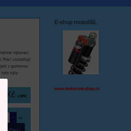
E-shop motodílů.
ýměnné nýtovací
i. Práci usnadňují
jeti s gumovou
 tyto nýty -
4,8.
www.motocross-shop.cz
0 Kč
s DPH
ks