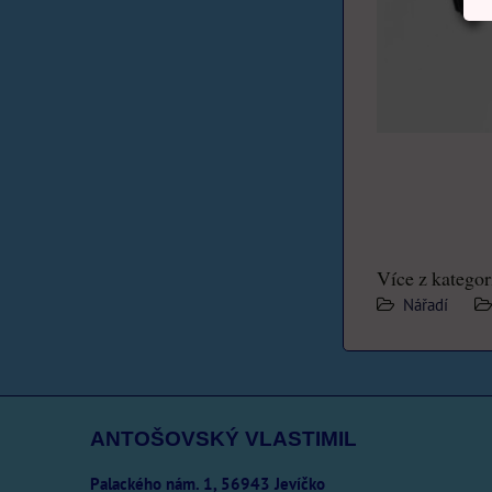
Více z kategor
Nářadí
ANTOŠOVSKÝ VLASTIMIL
Palackého nám. 1, 56943 Jevíčko