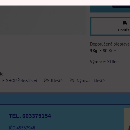
DO
Doruče
5Kg.
•
80 Kč
•
Výrobce:
XTline
ie
E-SHOP Železářství
Kleště
Nýtovací kleště
TEL. 603375154
IČO 45567948