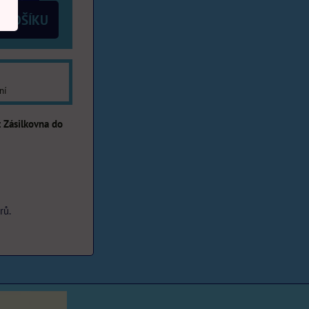
 KOŠÍKU
ní
Zásilkovna do
rů.