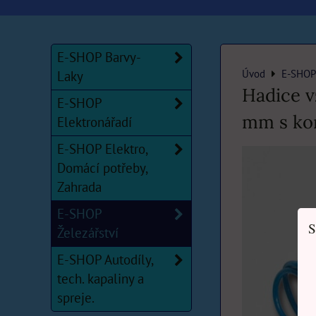
E-SHOP Barvy-
Úvod
E-SHOP 
Laky
Hadice v
E-SHOP
mm s ko
Elektronářadí
E-SHOP Elektro,
Domácí potřeby,
Zahrada
E-SHOP
S
Železářství
E-SHOP Autodíly,
tech. kapaliny a
spreje.