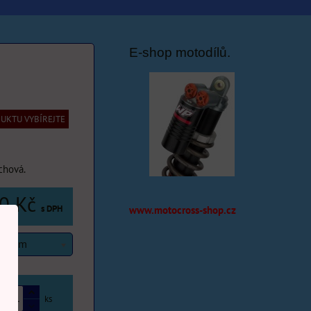
E-shop motodílů.
UKTU VYBÍREJTE
chová.
0 Kč
s DPH
www.motocross-shop.cz
ka 5m
ks