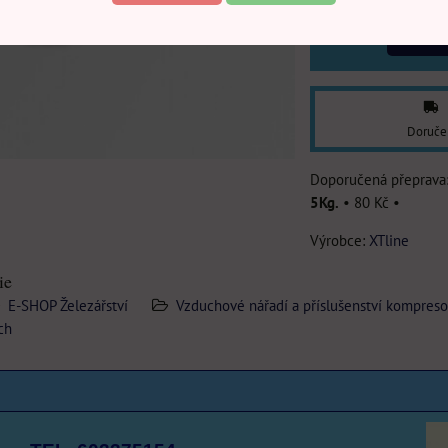
DO
Doruče
5Kg.
•
80 Kč
•
Výrobce:
XTline
ie
E-SHOP Železářství
Vzduchové nářadí a příslušenství kompreso
ch