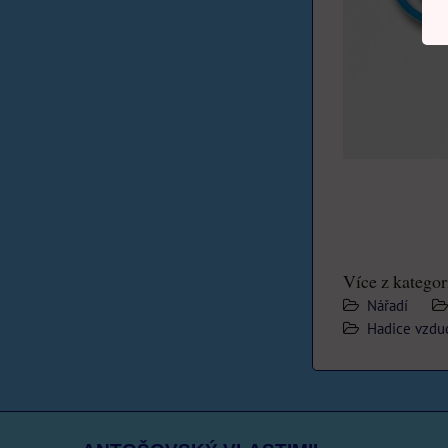
Více z kategor
Nářadí
Hadice vzdu