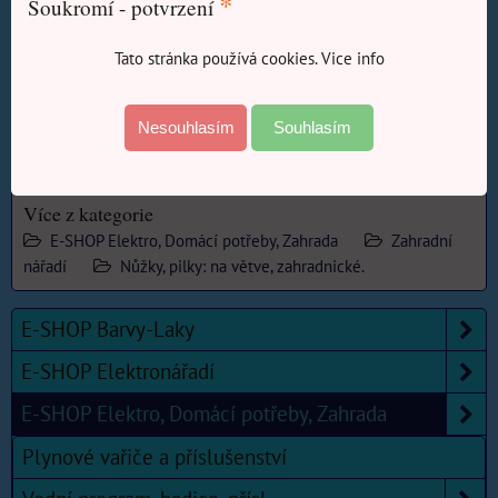
*
Soukromí - potvrzení
Zámek nůžek umožňuje bezpečné přenášení i skladování.
Tato stránka používá cookies. Vice info
Převod pro stříhání větví do prům. 24mm.
TECHNICKÉ PARAMETRY:
Délka: 215 mm
Nesouhlasím
Souhlasím
Řezná kapacita: 20 mm
Použití: stříhání tvrdých živých rostlin
Více z kategorie
E-SHOP Elektro, Domácí potřeby, Zahrada
Zahradní
nářadí
Nůžky, pilky: na větve, zahradnické.
E-SHOP Barvy-Laky
E-SHOP Elektronářadí
E-SHOP Elektro, Domácí potřeby, Zahrada
Plynové vařiče a příslušenství