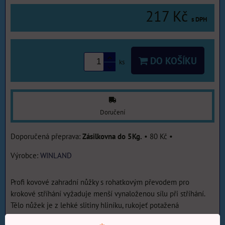
217 Kč
s DPH
DO KOŠÍKU
ks
Doručení
Zásilkovna do 5Kg.
•
80 Kč
•
Výrobce:
WINLAND
Profi kovové zahradní nůžky s rohatkovým převodem pro
krokové stříhání vyžaduje menší vynaloženou sílu při stříhání.
Tělo nůžek je z lehké slitiny hliníku, rukojeť potažená
protiskluzovou gumou.