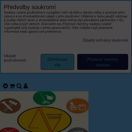
Předvolby soukromí
Soubory cookie používáme k vylepšení vaší návštěvy tohoto webu, k analýze jeho
výkonu a ke shromažďování údajů o jeho používání. Můžeme k tomu použít nástroje
a služby třetích stran a shromážděná data mohou být přenášena partnerům v EU,
USA nebo jiných zemích. Kliknutím na „Přijmout všechny soubory cookie“
vyjadřujete svůj souhlas s tímto zpracováním. Níže můžete najít podrobné
informace nebo upravit své preference.
Zásady ochrany soukromí
Ukázat
Odmítnout
Přijmout všechny
podrobnosti
vše
cookies