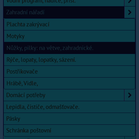
Vodní program, hadice, přísl.
Zahradní nářadí
Plachta zakrývací
Motyky
Nůžky, pilky: na větve, zahradnické.
Rýče, lopaty, lopatky, sázení.
Postřikovače
Hrábě, Vidle,
Domácí potřeby
Lepidla, čističe, odmašťovače.
Pásky
Schránka poštovní