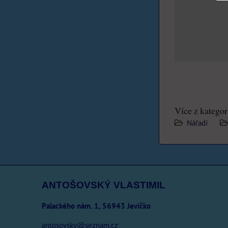
Více z kategor
Nářadí
ANTOŠOVSKÝ VLASTIMIL
Palackého nám. 1, 56943 Jevíčko
antosovsky@seznam.cz