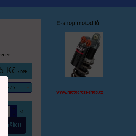
E-shop motodílů.
vedení.
5 Kč
s DPH
 10x75
www.motocross-shop.cz
ks
 KOŠÍKU