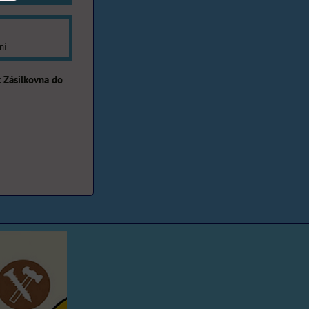
ní
Zásilkovna do