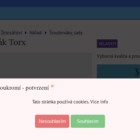
Železářství
Nářadí
Šroubováky, sady .
ák Torx
SKLADEM
Výborná kvalita a pro
3
*
oukromí - potvrzení
Rozměr,
TRX
značení
Tato stránka používá cookies. Vice info
Nesouhlasím
Souhlasím
DO