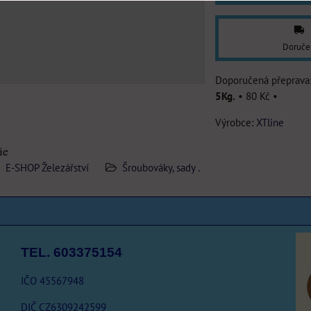
Doruče
5Kg.
•
80 Kč
•
Výrobce:
XTline
ie
E-SHOP Železářství
Šroubováky, sady .
TEL. 603375154
IČO 45567948
DIČ CZ6309242599