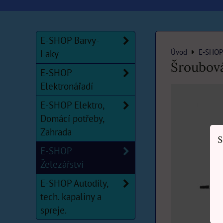
E-SHOP Barvy-
Úvod
E-SHOP 
Laky
Šroubov
E-SHOP
Elektronářadí
E-SHOP Elektro,
Domácí potřeby,
Zahrada
S
E-SHOP
Železářství
E-SHOP Autodíly,
tech. kapaliny a
spreje.