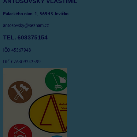
ANTOŠOVSKÝ VLASTIMIL
Palackého nám. 1, 56943 Jevíčko
antosovsky@seznam.cz
TEL. 603375154
IČO 45567948
DIČ CZ6309242599