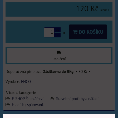
120 Kč
s DPH
DO KOŠÍKU
ks
Doručení
Zásilkovna do 5Kg.
•
80 Kč
•
Výrobce:
ENCO
Více z kategorie
E-SHOP Železářství
Stavební potřeby a nářadí
Hladítka, spárování.