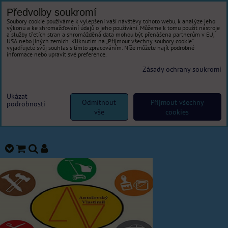
Předvolby soukromí
Soubory cookie používáme k vylepšení vaší návštěvy tohoto webu, k analýze jeho
výkonu a ke shromažďování údajů o jeho používání. Můžeme k tomu použít nástroje
a služby třetích stran a shromážděná data mohou být přenášena partnerům v EU,
USA nebo jiných zemích. Kliknutím na „Přijmout všechny soubory cookie“
vyjadřujete svůj souhlas s tímto zpracováním. Níže můžete najít podrobné
informace nebo upravit své preference.
Zásady ochrany soukromí
Ukázat
Odmítnout
Přijmout všechny
podrobnosti
vše
cookies