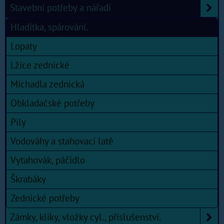
Stavební potřeby a nářadí
Hladítka, spárování.
Lopaty
Lžíce zednické
Míchadla zednická
Obkladačské potřeby
Pily
Vodováhy a stahovací latě
Vytahovák, páčidlo
Škrabáky
Zednické potřeby
Zámky, kliky, vložky cyl., příslušenství.