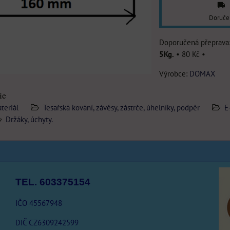
Doruče
5Kg.
•
80 Kč
•
Výrobce:
DOMAX
ie
teriál
Tesařská kování, závěsy, zástrče, úhelníky, podpěr
E
Držáky, úchyty.
TEL. 603375154
IČO 45567948
DIČ CZ6309242599