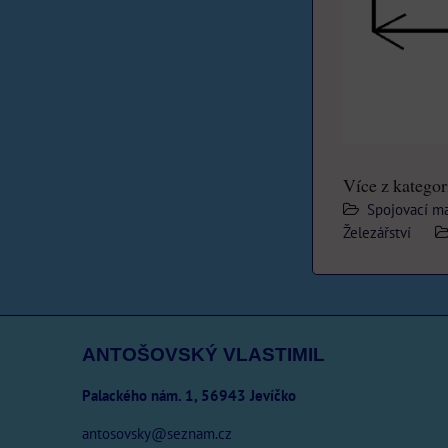
Více z kategor
Spojovací ma
Železářství
ANTOŠOVSKÝ VLASTIMIL
Palackého nám. 1, 56943 Jevíčko
antosovsky@seznam.cz