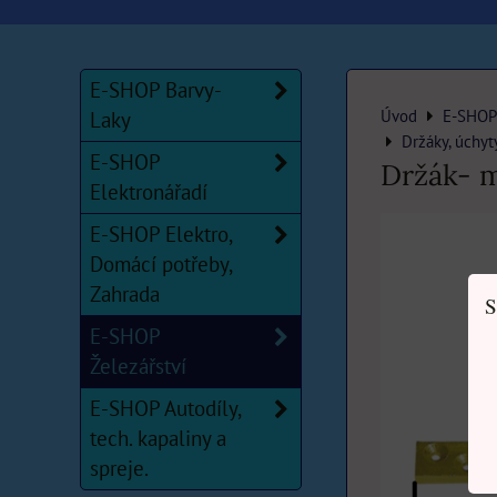
E-SHOP Barvy-
Úvod
E-SHOP 
Laky
Držáky, úchyty
E-SHOP
Držák- 
Elektronářadí
E-SHOP Elektro,
Domácí potřeby,
Zahrada
S
E-SHOP
Železářství
E-SHOP Autodíly,
tech. kapaliny a
spreje.