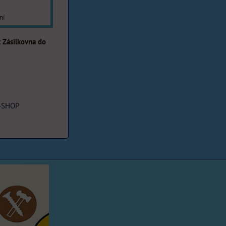
ní
Zásilkovna do
-SHOP