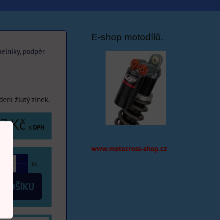
E-shop motodílů.
helníky, podpěr
ení žlutý zinek.
7 Kč
s DPH
www.motocross-shop.cz
ks
 KOŠÍKU