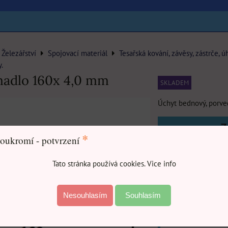
Železářství
Spojovací materiál
Tesařská kování, závěsy, zástrče, ú
.
madlo 160x 4,0 mm
SKLADEM
Úchyt bednový, porved
3
*
oukromí - potvrzení
Tato stránka používá cookies. Vice info
DO
Nesouhlasím
Souhlasím