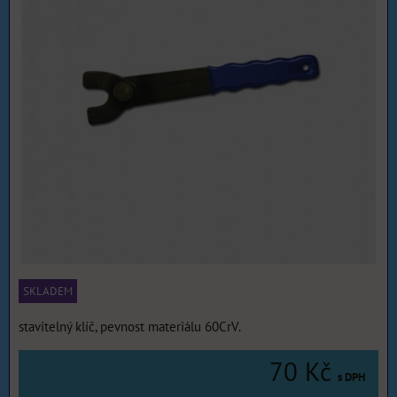
SKLADEM
stavitelný klíč, pevnost materiálu 60CrV.
70 Kč
s DPH