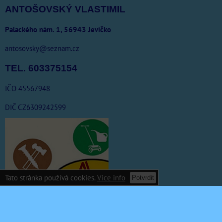
ANTOŠOVSKÝ VLASTIMIL
Palackého nám. 1, 56943 Jevíčko
antosovsky@seznam.cz
TEL. 603375154
IČO 45567948
DIČ CZ6309242599
Tato stránka používá cookies.
Vice info
Potvrdit