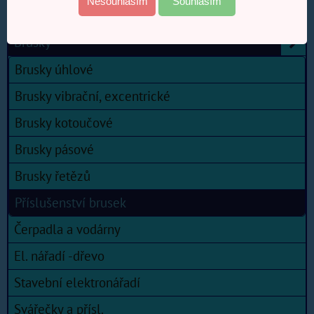
Nesouhlasím
Souhlasím
AKU nářadí Einhell POWER X CHANGE
Brusky
Brusky úhlové
Brusky vibrační, excentrické
Brusky kotoučové
Brusky pásové
Brusky řetězů
Příslušenství brusek
Čerpadla a vodárny
El. nářadí -dřevo
Stavební elektronářadí
Svářečky a přísl.