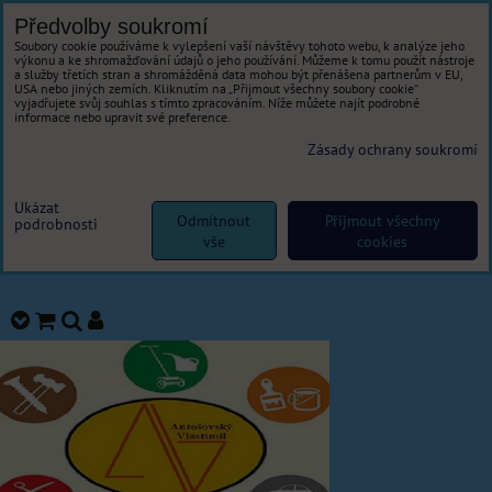
Předvolby soukromí
Soubory cookie používáme k vylepšení vaší návštěvy tohoto webu, k analýze jeho
výkonu a ke shromažďování údajů o jeho používání. Můžeme k tomu použít nástroje
a služby třetích stran a shromážděná data mohou být přenášena partnerům v EU,
USA nebo jiných zemích. Kliknutím na „Přijmout všechny soubory cookie“
vyjadřujete svůj souhlas s tímto zpracováním. Níže můžete najít podrobné
informace nebo upravit své preference.
Zásady ochrany soukromí
Ukázat
Odmítnout
Přijmout všechny
podrobnosti
vše
cookies