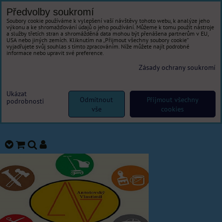
Předvolby soukromí
Soubory cookie používáme k vylepšení vaší návštěvy tohoto webu, k analýze jeho
výkonu a ke shromažďování údajů o jeho používání. Můžeme k tomu použít nástroje
a služby třetích stran a shromážděná data mohou být přenášena partnerům v EU,
USA nebo jiných zemích. Kliknutím na „Přijmout všechny soubory cookie“
vyjadřujete svůj souhlas s tímto zpracováním. Níže můžete najít podrobné
informace nebo upravit své preference.
Zásady ochrany soukromí
Ukázat
Odmítnout
Přijmout všechny
podrobnosti
vše
cookies