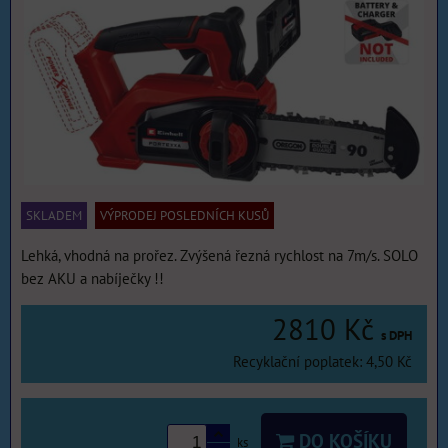
SKLADEM
VÝPRODEJ POSLEDNÍCH KUSŮ
Lehká, vhodná na prořez. Zvýšená řezná rychlost na 7m/s. SOLO
bez AKU a nabíječky !!
2810 Kč
s DPH
Recyklační poplatek: 4,50 Kč
DO KOŠÍKU
ks