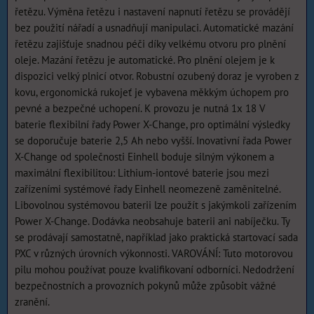
řetězu. Výměna řetězu i nastavení napnutí řetězu se provádějí
bez použití nářadí a usnadňují manipulaci. Automatické mazání
řetězu zajišťuje snadnou péči díky velkému otvoru pro plnění
oleje. Mazání řetězu je automatické. Pro plnění olejem je k
dispozici velký plnicí otvor. Robustní ozubený doraz je vyroben z
kovu, ergonomická rukojeť je vybavena měkkým úchopem pro
pevné a bezpečné uchopení. K provozu je nutná 1x 18 V
baterie flexibilní řady Power X-Change, pro optimální výsledky
se doporučuje baterie 2,5 Ah nebo vyšší. Inovativní řada Power
X-Change od společnosti Einhell boduje silným výkonem a
maximální flexibilitou: Lithium-iontové baterie jsou mezi
zařízeními systémové řady Einhell neomezeně zaměnitelné.
Libovolnou systémovou baterii lze použít s jakýmkoli zařízením
Power X-Change. Dodávka neobsahuje baterii ani nabíječku. Ty
se prodávají samostatně, například jako praktická startovací sada
PXC v různých úrovních výkonnosti. VAROVÁNÍ: Tuto motorovou
pilu mohou používat pouze kvalifikovaní odborníci. Nedodržení
bezpečnostních a provozních pokynů může způsobit vážné
zranění.