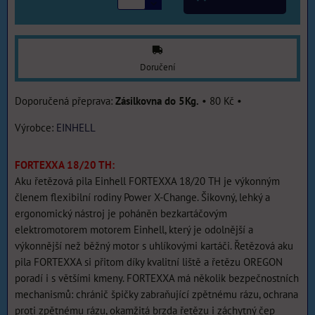
Doručení
Zásilkovna do 5Kg.
•
80 Kč
•
Výrobce:
EINHELL
FORTEXXA 18/20 TH:
Aku řetězová pila Einhell FORTEXXA 18/20 TH je výkonným
členem flexibilní rodiny Power X-Change. Šikovný, lehký a
ergonomický nástroj je poháněn bezkartáčovým
elektromotorem motorem Einhell, který je odolnější a
výkonnější než běžný motor s uhlíkovými kartáči. Řetězová aku
pila FORTEXXA si přitom díky kvalitní liště a řetězu OREGON
poradí i s většími kmeny. FORTEXXA má několik bezpečnostních
mechanismů: chránič špičky zabraňující zpětnému rázu, ochrana
proti zpětnému rázu, okamžitá brzda řetězu i záchytný čep