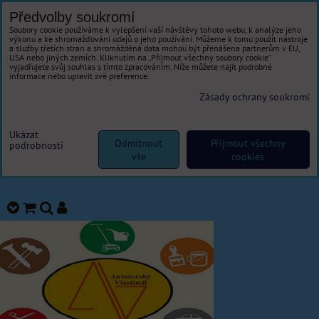
Předvolby soukromí
Soubory cookie používáme k vylepšení vaší návštěvy tohoto webu, k analýze jeho
výkonu a ke shromažďování údajů o jeho používání. Můžeme k tomu použít nástroje
a služby třetích stran a shromážděná data mohou být přenášena partnerům v EU,
USA nebo jiných zemích. Kliknutím na „Přijmout všechny soubory cookie“
vyjadřujete svůj souhlas s tímto zpracováním. Níže můžete najít podrobné
informace nebo upravit své preference.
Zásady ochrany soukromí
Ukázat
Odmítnout
Přijmout všechny
podrobnosti
vše
cookies