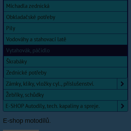
Míchadla zednická
Obkladačské potřeby
Pily
Vodováhy a stahovací latě
Vytahovák, páčidlo
Škrabáky
Zednické potřeby
Zámky, kliky, vložky cyl., příslušenství.
Žebříky, schůdky
E-SHOP Autodíly, tech. kapaliny a spreje.
E-shop motodílů.