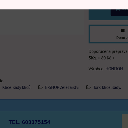
DO
Doruče
5Kg.
•
80 Kč
•
Výrobce:
HONITON
ie
Klíče, sady klíčů.
E-SHOP Železářství
Torx klíče, sady.
TEL. 603375154