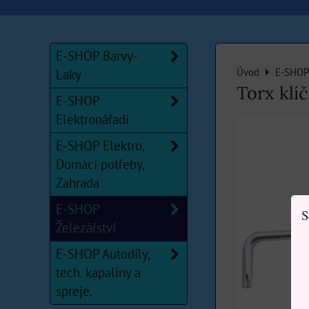
E-SHOP Barvy-
Úvod
E-SHOP 
Laky
Torx klí
E-SHOP
Elektronářadí
E-SHOP Elektro,
Domácí potřeby,
Zahrada
E-SHOP
S
Železářství
E-SHOP Autodíly,
tech. kapaliny a
spreje.