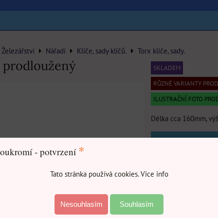
Železářství
Nářadí
Klíče, sady klíčů.
Torx klíče, sady.
č prodloužený
SKLADEM
RŮZNÉ VARIANTY PROD
ILUSTRAČNÍ FOTO PRO
Délka cca 160mm, vý
2
*
oukromí - potvrzení
Rozměr,
T 2
Tato stránka používá cookies. Vice info
velikost
Nesouhlasím
Souhlasím