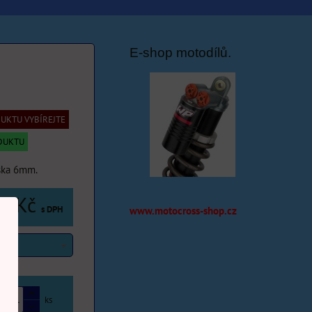
E-shop motodílů.
UKTU VYBÍREJTE
DUKTU
ška 6mm.
0 Kč
s DPH
www.motocross-shop.cz
0
ks