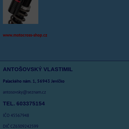
www.motocross-shop.cz
ANTOŠOVSKÝ VLASTIMIL
Palackého nám. 1, 56943 Jevíčko
antosovsky@seznam.cz
TEL. 603375154
IČO 45567948
DIČ CZ6309242599