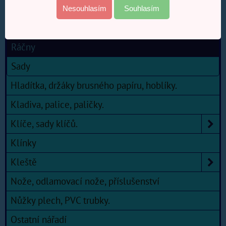
Hlavice zástrčné
Nesouhlasím
Souhlasím
Příslušenství hlavic
Ráčny
Sady
Hladítka, držáky brusného papíru, hoblíky.
Kladiva, palice, paličky.
Klíče, sady klíčů.
Klínky
Kleště
Nože, odlamovací nože, příslušenství
Nůžky plech, PVC trubky.
Ostatní nářadí