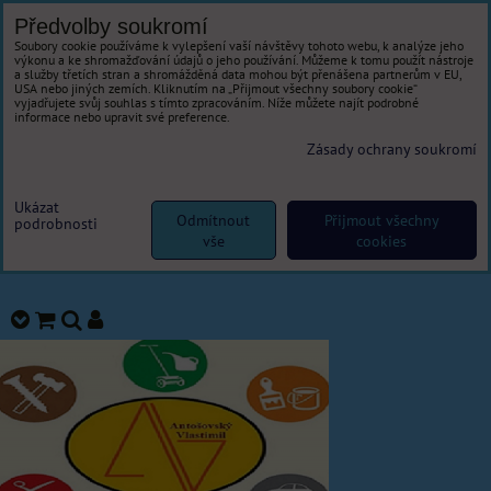
Předvolby soukromí
Soubory cookie používáme k vylepšení vaší návštěvy tohoto webu, k analýze jeho
výkonu a ke shromažďování údajů o jeho používání. Můžeme k tomu použít nástroje
a služby třetích stran a shromážděná data mohou být přenášena partnerům v EU,
USA nebo jiných zemích. Kliknutím na „Přijmout všechny soubory cookie“
vyjadřujete svůj souhlas s tímto zpracováním. Níže můžete najít podrobné
informace nebo upravit své preference.
Zásady ochrany soukromí
Ukázat
Odmítnout
Přijmout všechny
podrobnosti
vše
cookies