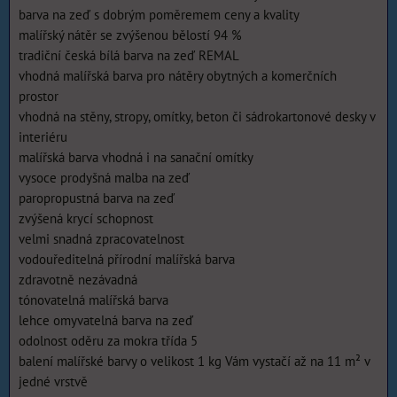
barva na zeď s dobrým poměremem ceny a kvality
malířský nátěr se zvýšenou bělostí 94 %
tradiční česká bílá barva na zeď REMAL
vhodná malířská barva pro nátěry obytných a komerčních
prostor
vhodná na stěny, stropy, omítky, beton či sádrokartonové desky v
interiéru
malířská barva vhodná i na sanační omítky
vysoce prodyšná malba na zeď
paropropustná barva na zeď
zvýšená krycí schopnost
velmi snadná zpracovatelnost
vodouředitelná přírodní malířská barva
zdravotně nezávadná
tónovatelná malířská barva
lehce omyvatelná barva na zeď
odolnost oděru za mokra třída 5
balení malířské barvy o velikost 1 kg Vám vystačí až na 11 m² v
jedné vrstvě