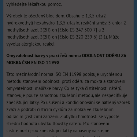
vyhledejte lékařskou pomoc.
Výrobek je ošetřený biocidem. Obsahuje 1,3,5-tris(2-
hydroxyethyl) hexahydro-1,3,5-triazin, reakční směs: 5-chlor-2-
methylisothiazol-3(2H)-on [číslo ES 247-500-7] a 2-
methylisothiazol-3(2H)-on [číslo ES 220-239-6] (3:1). Může
vyvolat alergickou reakci.
Omyvatelnost barvy v praxi řeší norma ODOLNOST ODĚRU ZA
MOKRA ČSN EN ISO 11998
Tato mezinárodní norma ISO EN 11998 popisuje urychlenou
metodu stanovení odolnosti proti oděru za mokra a stanovení
omyvatelnosti malířské barvy. Co se týká čistitelnosti nátěrů,
stanovuje pouze samotnou zkušební metodu, ale nespecifikuje
znečišťující látky. Po usušení a kondicionování se natřený vzorek
zváží a podrobí čisticím cyklům za mokra ve zkušebním
odíracím (čisticím) zařízení. Z úbytku hmotnosti se vypočte
střední hodnota úbytku tloušťky nátěru. Pro stanovení
čistitelnosti jsou znečišťující látky nanášeny na stejně