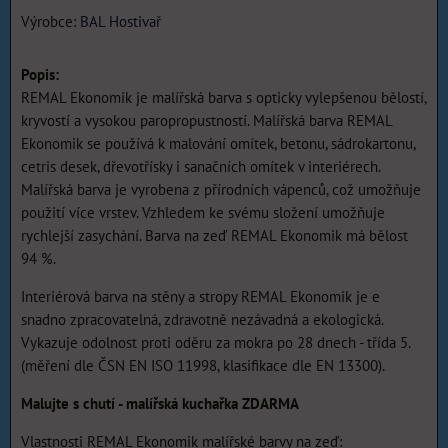
Výrobce:
BAL Hostivař
Popis:
REMAL Ekonomik je malířská barva s opticky vylepšenou bělostí,
kryvostí a vysokou paropropustností. Malířská barva REMAL
Ekonomik se používá k malování omítek, betonu, sádrokartonu,
cetris desek, dřevotřísky i sanačních omítek v interiérech.
Malířská barva je vyrobena z přírodních vápenců, což umožňuje
použití více vrstev. Vzhledem ke svému složení umožňuje
rychlejší zasychání. Barva na zeď REMAL Ekonomik má bělost
94 %.
Interiérová barva na stěny a stropy REMAL Ekonomik je e
snadno zpracovatelná, zdravotně nezávadná a ekologická.
Vykazuje odolnost proti oděru za mokra po 28 dnech - třída 5.
(měření dle ČSN EN ISO 11998, klasifikace dle EN 13300).
Malujte s chutí - malířská kuchařka ZDARMA
Vlastnosti REMAL Ekonomik malířské barvy na zeď: