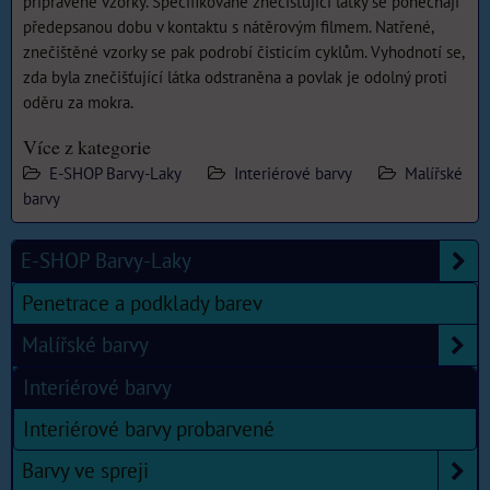
připravené vzorky. Specifikované znečišťující látky se ponechají
předepsanou dobu v kontaktu s nátěrovým filmem. Natřené,
znečištěné vzorky se pak podrobí čisticím cyklům. Vyhodnotí se,
zda byla znečišťující látka odstraněna a povlak je odolný proti
oděru za mokra.
Více z kategorie
E-SHOP Barvy-Laky
Interiérové barvy
Malířské
barvy
E-SHOP Barvy-Laky
Penetrace a podklady barev
Malířské barvy
Interiérové barvy
Interiérové barvy probarvené
Barvy ve spreji