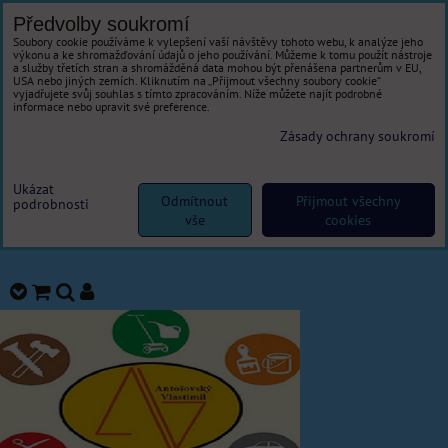
Předvolby soukromí
Soubory cookie používáme k vylepšení vaší návštěvy tohoto webu, k analýze jeho
výkonu a ke shromažďování údajů o jeho používání. Můžeme k tomu použít nástroje
a služby třetích stran a shromážděná data mohou být přenášena partnerům v EU,
USA nebo jiných zemích. Kliknutím na „Přijmout všechny soubory cookie“
vyjadřujete svůj souhlas s tímto zpracováním. Níže můžete najít podrobné
informace nebo upravit své preference.
Zásady ochrany soukromí
Ukázat
Odmítnout
Přijmout všechny
podrobnosti
vše
cookies