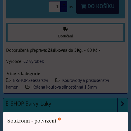
DO KOŠÍKU
ks
Doručení
Zásilkovna do 5Kg.
•
80 Kč
•
Výrobce:
CZ výrobek
Více z kategorie
E-SHOP Železářství
Kouřovody a příslušenství
kamen
Kolena kouřová silnostěnná 1,5mm
E-SHOP Barvy-Laky
E-SHOP Elektronářadí
*
Soukromí - potvrzení
E-SHOP Elektro, Domácí potřeby, Zahrada