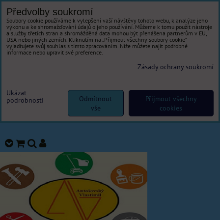
Předvolby soukromí
Soubory cookie používáme k vylepšení vaší návštěvy tohoto webu, k analýze jeho
výkonu a ke shromažďování údajů o jeho používání. Můžeme k tomu použít nástroje
a služby třetích stran a shromážděná data mohou být přenášena partnerům v EU,
USA nebo jiných zemích. Kliknutím na „Přijmout všechny soubory cookie“
vyjadřujete svůj souhlas s tímto zpracováním. Níže můžete najít podrobné
informace nebo upravit své preference.
Zásady ochrany soukromí
Ukázat
Odmítnout
Přijmout všechny
podrobnosti
vše
cookies