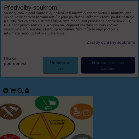
Předvolby soukromí
Soubory cookie používáme k vylepšení vaší návštěvy tohoto webu, k analýze jeho
výkonu a ke shromažďování údajů o jeho používání. Můžeme k tomu použít nástroje
a služby třetích stran a shromážděná data mohou být přenášena partnerům v EU,
USA nebo jiných zemích. Kliknutím na „Přijmout všechny soubory cookie“
vyjadřujete svůj souhlas s tímto zpracováním. Níže můžete najít podrobné
informace nebo upravit své preference.
Zásady ochrany soukromí
Ukázat
Odmítnout
Přijmout všechny
podrobnosti
vše
cookies