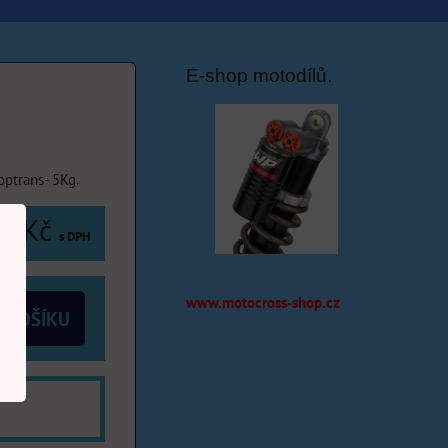
E-shop motodílů.
ptrans- 5Kg.
0 Kč
s DPH
www.motocross-shop.cz
 KOŠÍKU