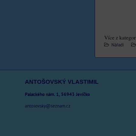
Více z kategor
Nářadí
ANTOŠOVSKÝ VLASTIMIL
Palackého nám. 1, 56943 Jevíčko
antosovsky@seznam.cz