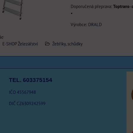
Toptrans- 
•
Výrobce:
DRALD
ie
E-SHOP Železářství
Žebříky, schůdky
TEL. 603375154
IČO 45567948
DIČ CZ6309242599