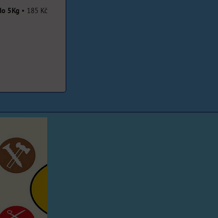
do 5Kg
•
185 Kč