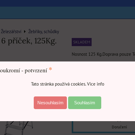
Železářství
Žebříky, schůdky
6 příček, 125Kg.
SKLADEM
Nosnost 125 Kg.Doprava pouze To
140
*
oukromí - potvrzení
Tato stránka používá cookies. Vice info
DO
ks
Nesouhlasím
Souhlasím
Doručení