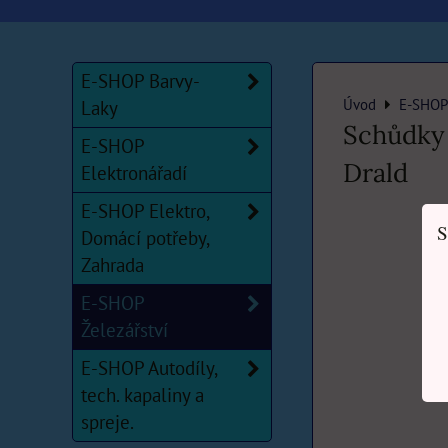
E-SHOP Barvy-
Úvod
E-SHOP 
Laky
Schůdky 
E-SHOP
Drald
Elektronářadí
E-SHOP Elektro,
S
Domácí potřeby,
Zahrada
E-SHOP
Železářství
E-SHOP Autodíly,
tech. kapaliny a
spreje.